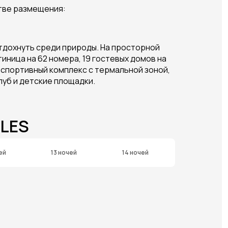
тве размещения:
тдохнуть среди природы. На просторной
тиница на 62 номера, 19 гостевых домов на
, спортивный комплекс с термальной зоной,
луб и детские площадки.
 LES
ей
13 ночей
14 ночей