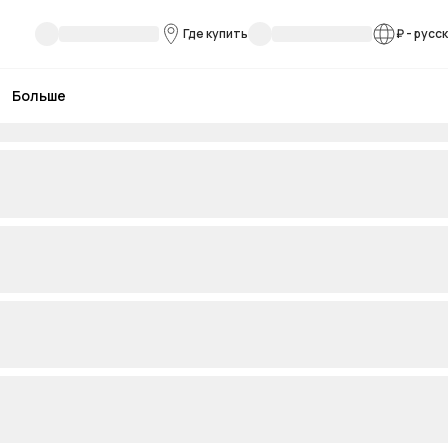
Где купить
₽
-
русс
Больше