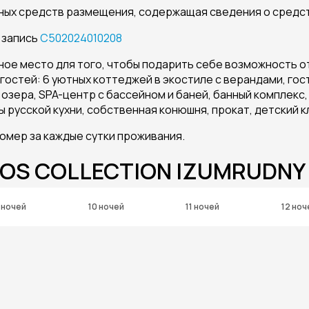
ных средств размещения, содержащая сведения о средс
 запись
С502024010208
ное место для того, чтобы подарить себе возможность о
 гостей: 6 уютных коттеджей в экостиле с верандами, гос
 озера, SPA-центр с бассейном и баней, банный комплекс
русской кухни, собственная конюшня, прокат, детский к
 номер за каждые сутки проживания.
OS COLLECTION IZUMRUDNY
 ночей
10 ночей
11 ночей
12 ноч