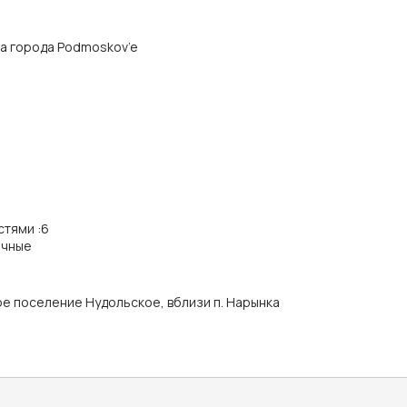
тра города Podmoskov’e
стями
:
6
ичные
ое поселение Нудольское, вблизи п. Нарынка