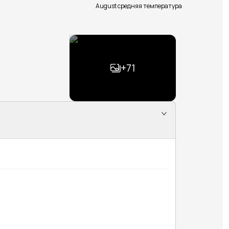
August средняя температура
+
71