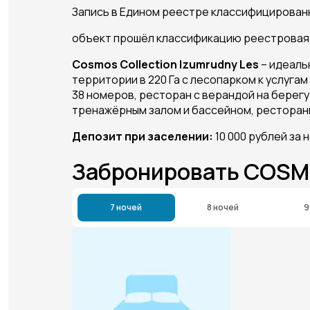
Запись в Едином реестре классифицирован
объект прошёл классификацию реестровая
Cosmos Collection Izumrudny Les
– идеаль
территории в 220 Га с лесопарком к услугам
38 номеров, ресторан с верандой на берегу
тренажёрным залом и бассейном, рестораны 
Депозит при заселении:
10 000 рублей за
Забронировать COSM
7 ночей
8 ночей
9