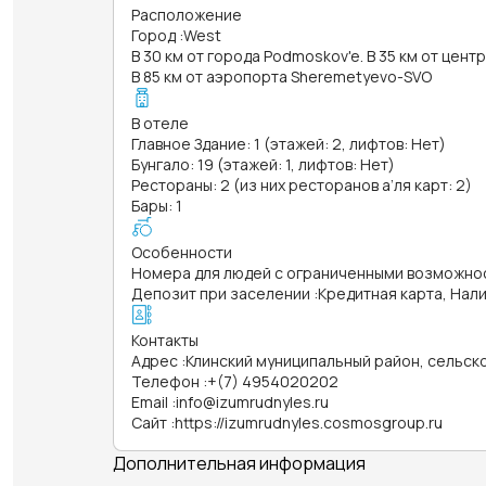
Расположение
Город
:
West
В 30 км от города Podmoskov'e. В 35 км от цен
В 85 км от аэропорта Sheremetyevo-SVO
В отеле
Главное Здание: 1 (этажей: 2, лифтов: Нет)
Бунгало: 19 (этажей: 1, лифтов: Нет)
Рестораны: 2 (из них ресторанов а’ля карт: 2)
Бары: 1
Особенности
Номера для людей с ограниченными возможно
Депозит при заселении
:
Кредитная карта, Нал
Контакты
Адрес
:
Клинский муниципальный район, сельск
Телефон
:
+(7) 4954020202
Email
:
info@izumrudnyles.ru
Сайт
:
https://izumrudnyles.cosmosgroup.ru
Дополнительная информация