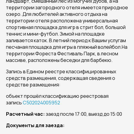
ландшафт, смешанный лес из могучих дубов, а на
территории загородного отеля имеется природное
озеро. Для любителей активного отдыха на
территории отеля расположена универсальная
спортивная площадка для игр в стрит бол, большой
теннис и мини-футбол. Зимой на площадке
заливается каток. В летний период к Вашим услугам
песчаная площадка для игры в пляжный волейбол.На
территории Фореста Фестиваль Парк, в лесном
массиве, расположены беседки для барбекю.
Запись в Едином реестре классифицированных
средств размещения, содержащая сведения о
средстве размещения:
объект прошёл классификацию реестровая
запись
С502024005952
Расчетный час:
заезд после 17:00, выезд до 15:00
Документы для заезда: