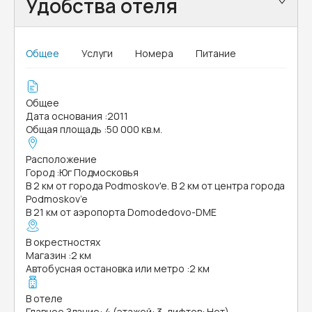
Удобства отеля
Общее
Услуги
Номера
Питание
Общее
Дата основания
:
2011
Общая площадь
:
50 000 кв.м.
Расположение
Город
:
Юг Подмосковья
В 2 км от города Podmoskov'e. В 2 км от центра города
Podmoskov’e
В 21 км от аэропорта Domodedovo-DME
В окрестностях
Магазин
:
2 км
Автобусная остановка или метро
:
2 км
В отеле
Главное Здание: 4 (этажей: 3, лифтов: Нет)