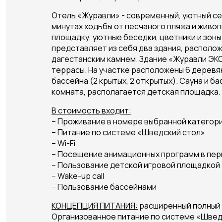
Отель «Журавли» - современный, уютный с
минутах ходьбы от песчаного пляжа и живо
площадку, уютные беседки, цветники и зоны
представляет из себя два здания, располо
дагестанским камнем. Здание «Журавли ЭКО
террасы. На участке расположены 6 деревян
бассейна (2 крытых, 2 открытых). Сауна и 
комната, располагается детская площадка.
В стоимость входит:
− Проживание в номере выбранной категор
− Питание по системе «Шведский стол»
− Wi-Fi
− Посещение анимационных программ в пер
− Пользование детской игровой площадкой
− Wake-up call
− Пользование бассейнами
КОНЦЕПЦИЯ ПИТАНИЯ:
расширенный полный
Организованное питание по системе «Шведс