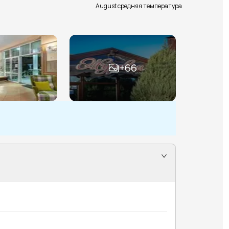
August средняя температура
+
66