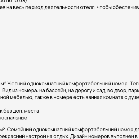
06 по 15.09)
ев на весь период деятельности отеля, чтобы обеспечи
 м².Уютный однокомнатный комфортабельный номер. Теп
 Вид из номера: на бассейн, на дорогу и сад, во двор, 
й мебелью, также в номере есть ванная комната с душево
к без доп. места
дноспальные
м². Семейный однокомнатный комфортабельный номер дл
красный настрой на отдых. Дизайн номеров выполнен в 