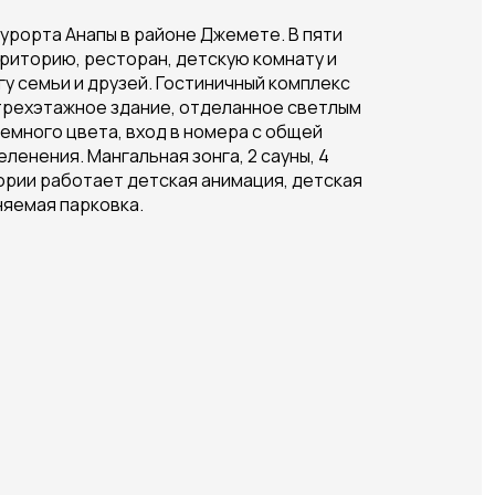
урорта Анапы в районе Джемете. В пяти
риторию, ресторан, детскую комнату и
гу семьи и друзей. Гостиничный комплекс
 трехэтажное здание, отделанное светлым
емного цвета, вход в номера с общей
енения. Мангальная зонга, 2 сауны, 4
тории работает детская анимация, детская
няемая парковка.