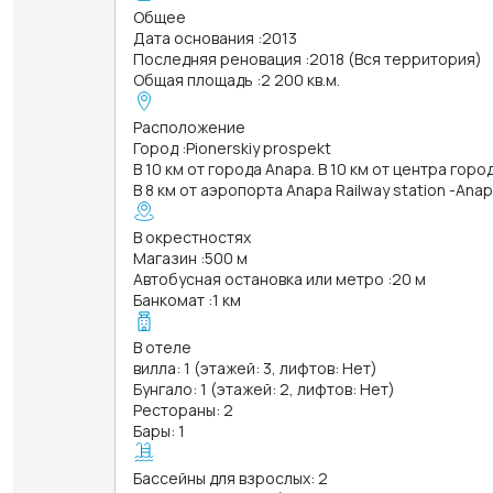
Общее
Дата основания
:
2013
Последняя реновация
:
2018 (Вся территория)
Общая площадь
:
2 200 кв.м.
Расположение
Город
:
Pionerskiy prospekt
В 10 км от города Anapa. В 10 км от центра горо
В 8 км от аэропорта Anapa Railway station -Anapa
В окрестностях
Магазин
:
500 м
Автобусная остановка или метро
:
20 м
Банкомат
:
1 км
В отеле
вилла: 1 (этажей: 3, лифтов: Нет)
Бунгало: 1 (этажей: 2, лифтов: Нет)
Рестораны: 2
Бары: 1
Бассейны для взрослых: 2