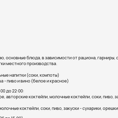
, основные блюда, в зависимости от рациона, гарниры, с
тки местного производства.
ьные напитки (соки, компоты)
 - пиво и вино (белое и красное)
00 до 22:00:
е, авторские коктейли, молочные коктейли, соки, пиво, за
я нет
олочные коктейли, соки, пиво, закуски - сухарики, орешки