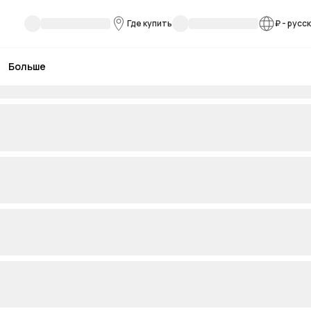
Где купить
₽
-
русс
Больше