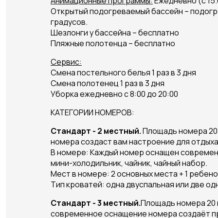
Анимационные программы:
Ежедневно (с 15.
Открытый подогреваемый бассейн – подогр
градусов.
Шезлонги у бассейна – бесплатно
Пляжные полотенца – бесплатно
Сервис:
Смена постельного белья 1 раз в 3 дня
Смена полотенец 1 раз в 3 дня
Уборка ежедневно с 8:00 до 20:00
КАТЕГОРИИ НОМЕРОВ:
Стандарт - 2 местный.
Площадь номера 20
номера создаст вам настроение для отдыха.
В номере:
Каждый номер оснащен современно
мини-холодильник, чайник, чайный набор.
Мест в номере:
2 основных места + 1 ребено
Тип кроватей
: одна двуспальная или две о
Стандарт - 3 местный.
Площадь номера 20 
современное оснащение номера создаёт пре