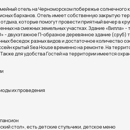
емейный отель на Черноморском побережье солнечного к
писных барханов. Отель имеет собственную закрытую тер
 отдыха, которые помогут провести приятный вечер в кру
женных на смежных земельных участках. Здание «Вилла» -
» - двухэтажное П-образное деревянное здание (сруб) т
ных беседок разных видов и достаточное количество озел
бассейн крытый Sea House временно на ремонте. На терри
 Также для удобства Гостей на территории имеется охра
ии
иоды их проведения
 пансион
кий стол», есть детские стульчики, детское меню