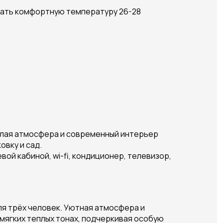
вать комфортную температуру 26-28
лая атмосфера и современный интерьер
парковку и сад.
й кабиной, wi-fi, кондиционер, телевизор,
я трёх человек. Уютная атмосфера и
мягких теплых тонах, подчеркивая особую