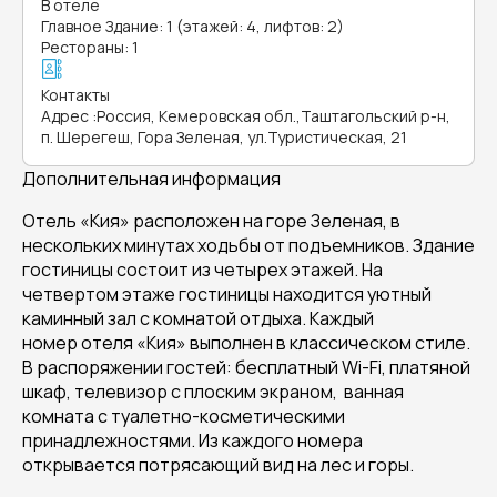
В отеле
Главное Здание: 1 (этажей: 4, лифтов: 2)
Рестораны: 1
Контакты
Адрес
:
Россия, Кемеровская обл.,Таштагольский р-н,
п. Шерегеш, Гора Зеленая, ул.Туристическая, 21
Дополнительная информация
Отель «Кия» расположен на горе Зеленая, в
нескольких минутах ходьбы от подъемников. Здание
гостиницы состоит из четырех этажей. На
четвертом этаже гостиницы находится уютный
каминный зал с комнатой отдыха. Каждый
номер отеля «Кия» выполнен в классическом стиле.
В распоряжении гостей: бесплатный Wi-Fi, платяной
шкаф, телевизор с плоским экраном, ванная
комната с туалетно-косметическими
принадлежностями. Из каждого номера
открывается потрясающий вид на лес и горы.