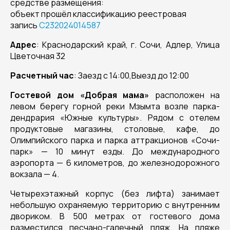
средстве размещения:
объект прошёл классификацию реестровая
запись
С232024014587
Адрес
: Краснодарский край, г. Сочи, Адлер, Улица
Цветочная 32
Расчетный час
: Заезд с 14:00,Выезд до 12:00
Гостевой дом «Добрая мама»
расположен на
левом берегу горной реки Мзымта возле парка-
дендрария «Южные культуры». Рядом с отелем
продуктовые магазины, столовые, кафе, до
Олимпийского парка и парка аттракционов «Сочи-
парк» — 10 минут езды. До международного
аэропорта — 6 километров, до железнодорожного
вокзала — 4.
Четырехэтажный корпус (без лифта) занимает
небольшую охраняемую территорию с внутренним
двориком. В 500 метрах от гостевого дома
разместился песчано-галечный пляж. На пляже