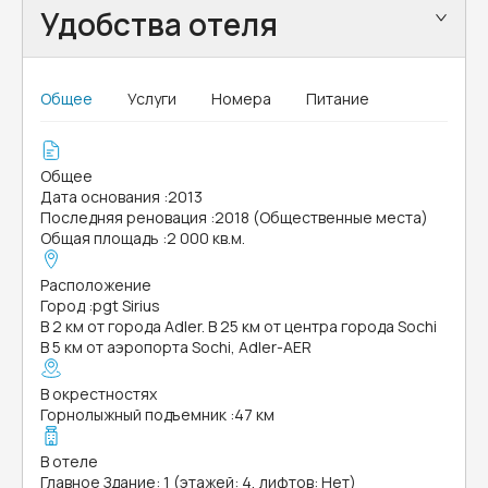
Удобства отеля
Общее
Услуги
Номера
Питание
Общее
Дата основания
:
2013
Последняя реновация
:
2018 (Общественные места)
Общая площадь
:
2 000 кв.м.
Расположение
Город
:
pgt Sirius
В 2 км от города Adler. В 25 км от центра города Sochi
В 5 км от аэропорта Sochi, Adler-AER
В окрестностях
Горнолыжный подъемник
:
47 км
В отеле
Главное Здание: 1 (этажей: 4, лифтов: Нет)