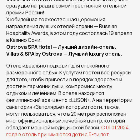
сразу две награды в самой престижной отельной
премии России!
X юбилейная торжественная церемония
награждения лучших отелей страны — Russian
Hospitality Awards, в этом году состоялась 19 апреля
в Казино Сочи.
Ostrova SPA Hotel — Лучший дизайн-отель.
Villas & SPA by Ostrova — Лучший luxury отель.
Отель идеально подходит для спокойного
размеренного отдых. К услугам гостей все ресурсы
для того, чтобы привести в порядок здоровье и
достичь гармонии души, компромисс между
отдыхом и лечением. В отеле находится
филиппинский spa-центр «LUSON». А на территории
санатория «Заполярье» которым гости, также,
могут пользоваться, что в 20 метрах расположен
многофункциональный лечебный центр, который
обладает мощной медицинской базой.
С 01.01.2024
года в отель принимаются дети с 5-ти лет.