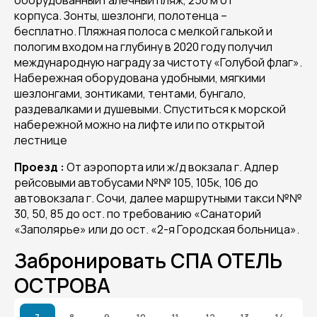
оборудованный галечный пляж, 250 м от
корпуса. Зонты, шезлонги, полотенца –
бесплатно. Пляжная полоса с мелкой галькой и
пологим входом на глубину в 2020 году получил
международную награду за чистоту «Голубой флаг».
Набережная оборудована удобными, мягкими
шезлонгами, зонтиками, тентами, бунгало,
раздевалками и душевыми. Спуститься к морской
набережной можно на лифте или по открытой
лестнице
Проезд :
От аэропорта или ж/д вокзала г. Адлер
рейсовыми автобусами №№ 105, 105к, 106 до
автовокзала г. Сочи, далее маршрутными такси №№
30, 50, 85 до ост. по требованию «Санаторий
«Заполярье» или до ост. «2-я Городская больница».
Забронировать СПА ОТЕЛЬ
ОСТРОВА