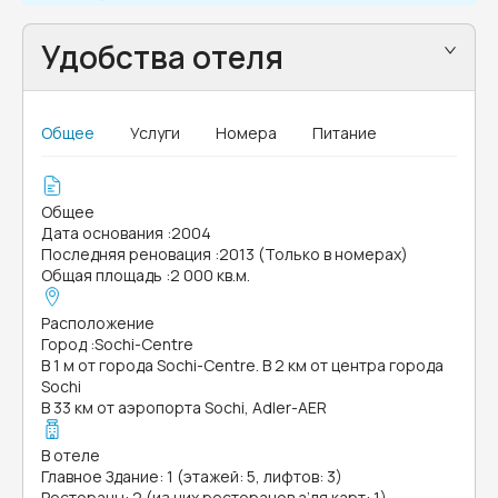
Удобства отеля
Общее
Услуги
Номера
Питание
Общее
Дата основания
:
2004
Последняя реновация
:
2013 (Только в номерах)
Общая площадь
:
2 000 кв.м.
Расположение
Город
:
Sochi-Centre
В 1 м от города Sochi-Centre. В 2 км от центра города
Sochi
В 33 км от аэропорта Sochi, Adler-AER
В отеле
Главное Здание: 1 (этажей: 5, лифтов: 3)
Рестораны: 2 (из них ресторанов а’ля карт: 1)