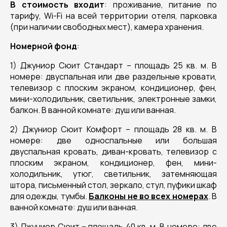
В стоимость входит
: проживание, питание по
тарифу, Wi-Fi на всей территории отеля, парковка
(при наличии свободных мест), камера хранения.
Номерной фонд
:
1) Джуниор Сюит Стандарт – площадь 25 кв. м. В
номере: двуспальная или две раздельные кровати,
телевизор с плоским экраном, кондиционер, фен,
мини-холодильник, светильник, электронные замки,
балкон. В ванной комнате: душ или ванная.
2) Джуниор Сюит Комфорт – площадь 28 кв. м. В
номере: две односпальные или большая
двуспальная кровать, диван-кровать, телевизор с
плоским экраном, кондиционер, фен, мини-
холодильник, утюг, светильник, затемняющая
штора, письменный стол, зеркало, стул, пуфики шкаф
для одежды, тумбы.
Балконы не во всех номерах
. В
ванной комнате: душ или ванная.
3) Джуниор Сюит – площадь 40 кв. м. В номере: две