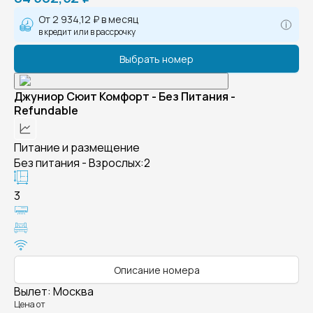
От
2 934,12 ₽
в месяц
в кредит или в рассрочку
Выбрать номер
Джуниор Сюит Комфорт - Без Питания -
Refundable
Питание и размещение
Без питания - Взрослых:2
3
Описание номера
Вылет
:
Москва
Цена от