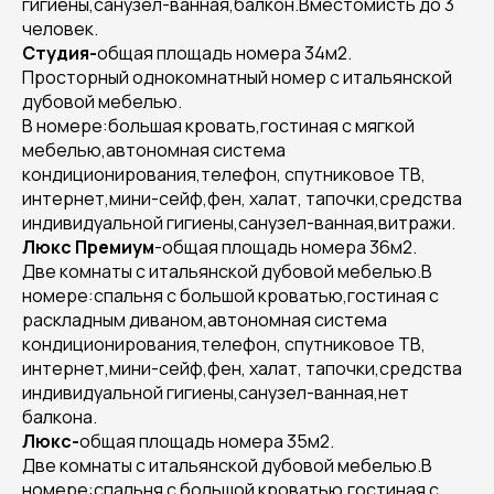
гигиены,санузел-ванная,балкон.Вместомисть до 3
человек.
Студия-
общая площадь номера 34м2.
Просторный однокомнатный номер с итальянской
дубовой мебелью.
В номере:большая кровать,гостиная с мягкой
мебелью,автономная система
кондиционирования,телефон, спутниковое ТВ,
интернет,мини-сейф,фен, халат, тапочки,средства
индивидуальной гигиены,санузел-ванная,витражи.
Люкс Премиум
-общая площадь номера 36м2.
Две комнаты с итальянской дубовой мебелью.В
номере:спальня с большой кроватью,гостиная с
раскладным диваном,автономная система
кондиционирования,телефон, спутниковое ТВ,
интернет,мини-сейф,фен, халат, тапочки,средства
индивидуальной гигиены,санузел-ванная,нет
балкона.
Люкс-
общая площадь номера 35м2.
Две комнаты с итальянской дубовой мебелью.В
номере:спальня с большой кроватью,гостиная с