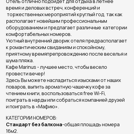
Отель отлично подойдет для отдыха в летнее
время и деловых встреч, конференций и
торжественных мероприятий круглый год, так как
располагает новейшим профессиональным
оборудованием и предлагает различные категории
комфортабельных номеров.
Уютный внутренний дворик отеля предрасполагает
к романтическим свиданиям и спокойному,
приятному времяпрепровождению после веселья и
шума пляжа.
Кафе Marinus - лучшее место, чтобы весело
провести вечер!
Здесь Вы можете насладиться изысками от наших
поваров, выпить ароматную чашечку кофе за
чтением книги, воспользоваться free Wi-Fi,
поиграть в нарды или собраться компанией друзей
и поиграть в «Мафию».
КАТЕГОРИИ НОМЕРОВ:
Стандарт без балкона
-общая площадь номера
16м2.