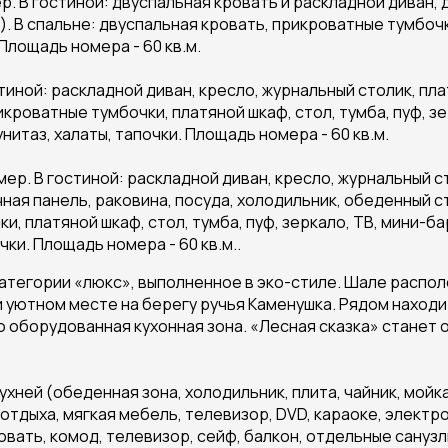
р. В гостиной: двуспальная кровать и раскладной диван, д
. В спальне: двуспальная кровать, прикроватные тумбочки
 Площадь номера - 60 кв.м.
тиной: раскладной диван, кресло, журнальный столик, пла
икроватные тумбочки, платяной шкаф, стол, тумба, пуф, з
унитаз, халаты, тапочки. Площадь номера - 60 кв.м.
ер. В гостиной: раскладной диван, кресло, журнальный ст
чная панель, раковина, посуда, холодильник, обеденный ст
, платяной шкаф, стол, тумба, пуф, зеркало, ТВ, мини-бар
очки. Площадь номера - 60 кв.м..
атегории «люкс», выполненное в эко-стиле. Шале располо
и уютном месте на берегу ручья Каменушка. Рядом находи
ью оборудованная кухонная зона. «Лесная сказка» стане
хней (обеденная зона, холодильник, плита, чайник, мойка
 отдыха, мягкая мебель, телевизор, DVD, караоке, электр
ровать, комод, телевизор, сейф, балкон, отдельные сануз