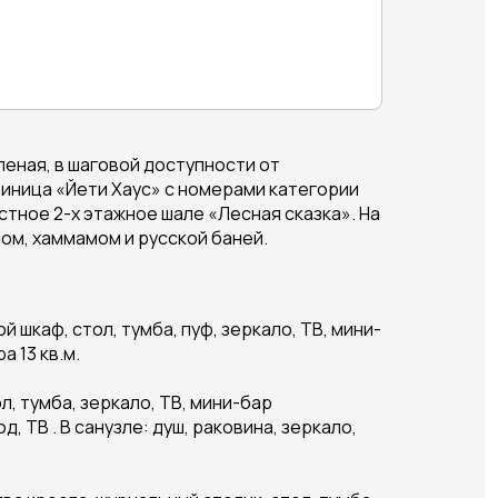
еная, в шаговой доступности от
иница «Йети Хаус» с номерами категории
стное 2-х этажное шале «Лесная сказка». На
ом, хаммамом и русской баней.
 шкаф, стол, тумба, пуф, зеркало, ТВ, мини-
а 13 кв.м.
л, тумба, зеркало, ТВ, мини-бар
 ТВ . В санузле: душ, раковина, зеркало,