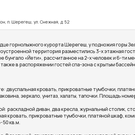
, п. Шерегеш, ул. Снежная, д. 52
дце горнолыжного курорта Шерегеш, у подножия горы Зел
гоустроенной территория разместились 3-х этажная гост
 бунгало «Йети», рассчитанное на 2-х человек и 6-ти ме
также в распоряжении гостей спа-зона с крытым бассейн
е: двуспальная кровать, прикроватные тумбочки, платяной
аковина, зеркало, унитаз, халаты, тапочки. Площадь номер
ой: раскладной диван, два кресла, журнальный столик, сто
ая кровать, прикроватные тумбочки, платяной шкаф, комод,
-50 кв.м.