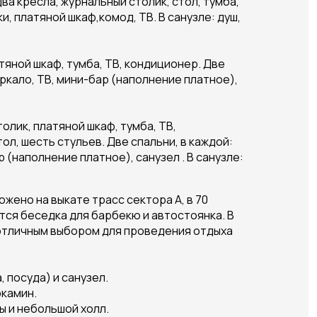
ва кресла, журнальный столик, стол, тумба,
, платяной шкаф,комод, ТВ. В санузле: душ,
тяной шкаф, тумба, ТВ, кондиционер. Две
еркало, ТВ, мини-бар (наполнение платное),
олик, платяной шкаф, тумба, ТВ,
ол, шесть стульев. Две спальни, в каждой:
 (наполнение платное), санузел . В санузле:
жено на выкате трасс сектора А, в 70
тся беседка для барбекю и автостоянка. В
т отличным выбором для проведения отдыха
, посуда) и санузел.
окамин.
лы и небольшой холл.