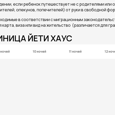
ждении, если ребенок путешествует не с родителями или
телей, опекунов, попечителей) от руки в свободной фо
обходимые в соответствии с миграционным законодатель
карта, виза или вид на жительство (различается для гр
ИНИЦА ЙЕТИ ХАУС
 ночей
10 ночей
11 ночей
12 ноч