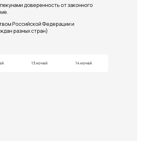
 опекунами доверенность от законного
рме.
ством Российской Федерации и
аждан разных стран)
ей
13 ночей
14 ночей