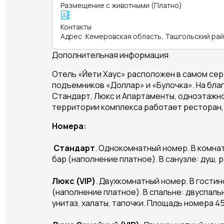
Размещение с животными (Платно)
Контакты
Адрес
:
Кемеровская область, Ташгольский район
Дополнительная информация
Отель «Йети Хаус» расположен в самом сер
подъемников «Доллар» и «Булочка». На бла
Стандарт, Люкс и Апартаменты, одноэтажное
территории комплекса работает ресторан, 
Номера:
Стандарт
. Однокомнатный номер. В комнат
бар (наполнение платное). В санузле: душ, р
Люкс (VIP)
. Двухкомнатный номер. В гостин
(наполнение платное). В спальне: двуспальн
унитаз, халаты, тапочки. Площадь номера 45