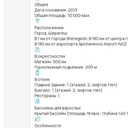
Общее
Дата основания
:
2013
Общая площадь
:
10 000 кв.м.
Расположение
Город
:
Шерегеш
В 1 км от города Sheregesh. В 180 км от центра
В 180 км от аэропорта Spichenkovo Airport-NOZ
В окрестностях
Магазин
:
500 км
Горнолыжный подъемник
:
200 м
В отеле
Главное Здание: 1 (этажей: 2, лифтов: Нет)
Бунгало: 1 (этажей: 2, лифтов: Нет)
Рестораны: 1
Бассейны для взрослых
Крытый Бассейн (площадь 18 кв.м., глубина 140-
Особенности