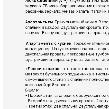
Люкс Семейный (VIP)
. Двухкомнатный номе
зеркало, ТВ, мини-бар (наполнение платное)
раковина, зеркало, унитаз, халаты, тапочки.
Апартаменты
. Трехкомнатный номер. В гос
спальни, в каждой: двуспальная кровать, пр
санузел. В санузле: душ, раковина, зеркало, 
Апартаменты с кухней
. Трехкомнатный ном
кондиционер. На кухне: кухонная зона, варо
двуспальная кровать, прикроватные тумбочки
душ, раковина, зеркало, унитаз, халаты, тап
«Лесная сказка»
– это трехэтажное шале к
метрах от бугельного подъемника, в тихом 
самом шале гостиная, 2 спальни и полност
компанией до 8 человек.
В шале:
– Первый этаж: столовая с оборудованной ку
– Второй этаж: двуспальная кровать, 2 зоны
– Третий этаж: две спальни: двуспальная к