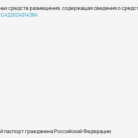
ных средств размещения, содержащая сведения о средс
я
С422024014384
ий паспорт гражданина Российский Федерации.