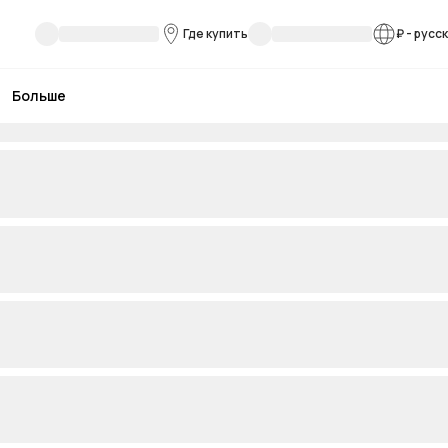
Где купить
₽
-
русс
Больше