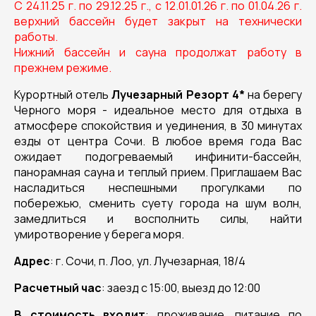
С 24.11.25 г. по 29.12.25 г., с 12.01.01.26 г. по 01.04.26 г.
верхний бассейн будет закрыт на технически
работы.
Нижний бассейн и сауна продолжат работу в
прежнем режиме.
Курортный отель
Лучезарный Резорт 4*
на берегу
Черного моря - идеальное место для отдыха в
атмосфере спокойствия и уединения, в 30 минутах
езды от центра Сочи. В любое время года Вас
ожидает подогреваемый инфинити-бассейн,
панорамная сауна и теплый прием. Приглашаем Вас
насладиться неспешными прогулками по
побережью, сменить суету города на шум волн,
замедлиться и восполнить силы, найти
умиротворение у берега моря.
Адрес
: г. Сочи, п. Лоо, ул. Лучезарная, 18/4
Расчетный час
: заезд с 15:00, выезд до 12:00
В стоимость входит
: проживание, питание по