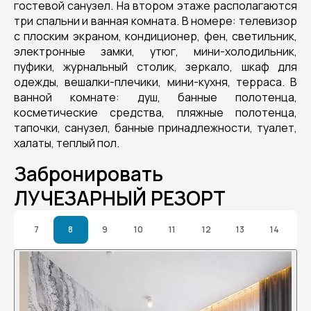
гостевой санузел. На втором этаже располагаются
три спальни и ванная комната. В номере: телевизор
с плоским экраном, кондиционер, фен, светильник,
электронные замки, утюг, мини-холодильник,
пуфики, журнальный столик, зеркало, шкаф для
одежды, вешалки-плечики, мини-кухня, терраса. В
ванной комнате: душ, банные полотенца,
косметические средства, пляжные полотенца,
тапочки, санузел, банные принадлежности, туалет,
халаты, теплый пол.
Забронировать
ЛУЧЕЗАРНЫЙ РЕЗОРТ
7
8
9
10
11
12
13
14