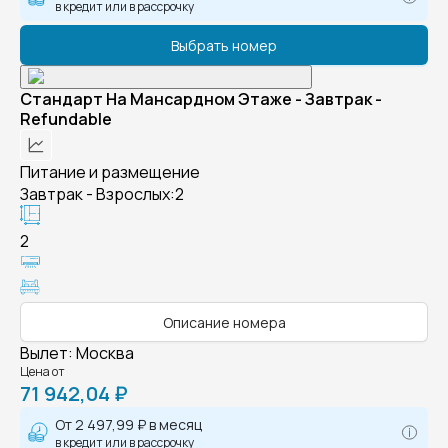
в кредит или в рассрочку
Выбрать номер
Стандарт На Мансардном Этаже - Завтрак -
Refundable
Питание и размещение
Завтрак - Взрослых:2
2
Описание номера
Вылет
:
Москва
Цена от
71 942,04 ₽
От
2 497,99 ₽
в месяц
в кредит или в рассрочку