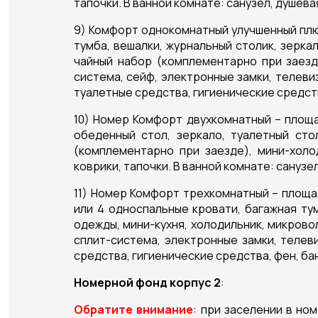
тапочки. В ванной комнате: санузел, душев
9) Комфорт однокомнатный улучшенный плюс
тумба, вешалки, журнальный столик, зеркал
чайный набор (комплементарно при заезде
система, сейф, электронные замки, телевиз
туалетные средства, гигиенические средст
10) Номер Комфорт двухкомнатный – площад
обеденный стол, зеркало, туалетный стол
(комплементарно при заезде), мини-холо
коврики, тапочки. В ванной комнате: санузе
11) Номер Комфорт трехкомнатный – площад
или 4 односпальные кровати, багажная тум
одежды, мини-кухня, холодильник, микрово
сплит-система, электронные замки, телев
средства, гигиенические средства, фен, ба
Номерной фонд корпус 2
:
Обратите внимание
: при заселении в но