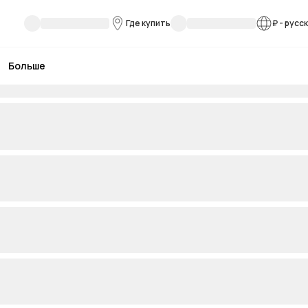
Где купить
₽
-
русс
Больше