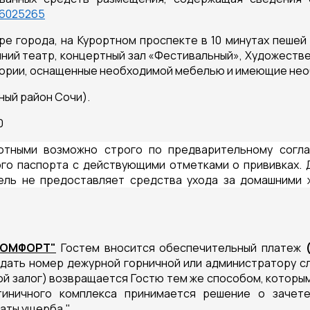
6025265
ре города, на Курортном проспекте в 10 минутах пешей
ний театр, концертный зал «Фестивальный», Художествен
гории, оснащенные необходимой мебелью и имеющие нео
ьный район Сочи).
0
тными возможно строго по предварительному согла
го паспорта с действующими отметками о прививках. 
тель не предоставляет средства ухода за домашними
КОМФОРТ"
Гостем вносится обеспечительный платеж
 сдать номер дежурной горничной или администратору сл
й залог) возвращается Гостю тем же способом, которым
тиничного комплекса принимается решение о зачет
латы ущерба."