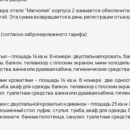
мера отеля "Магнолия" корпуса 2 взимается обеспечите
той. Эта сумма возвращается в день регистрации отъезд
е (согласно забронированного тарифа).
ью – площадь 14 кв.м. В номере: двуспальная кровать, ба
ды, балкон, телевизор с плоским экраном, мини-холодиль
ства, ванна или душевая кабина, гигиенические средства
ми кроватями – площадь 14 кв.м. В номере: две односп
умба, шкаф для одежды, балкон, телевизор с плоским экр
ел, туалетные средства, ванна или душевая кабина, гигие
и с двуспальной кроватью и диваном – площадь 25 кв.м.
исьменный стол, пуфик, стулья, тумба, шкаф для одежды,
 комнате: банные полотенца, санузел, туалетные средств