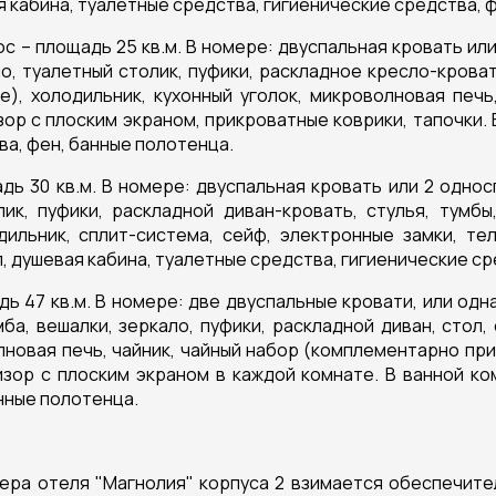
ая кабина, туалетные средства, гигиенические средства, 
 – площадь 25 кв.м. В номере: двуспальная кровать или
о, туалетный столик, пуфики, раскладное кресло-кроват
), холодильник, кухонный уголок, микроволновая печь
ор с плоским экраном, прикроватные коврики, тапочки. 
ва, фен, банные полотенца.
ь 30 кв.м. В номере: двуспальная кровать или 2 однос
ик, пуфики, раскладной диван-кровать, стулья, тумб
дильник, сплит-система, сейф, электронные замки, те
л, душевая кабина, туалетные средства, гигиенические с
ь 47 кв.м. В номере: две двуспальные кровати, или одн
ба, вешалки, зеркало, пуфики, раскладной диван, стол, 
лновая печь, чайник, чайный набор (комплементарно при
изор с плоским экраном в каждой комнате. В ванной ком
нные полотенца.
мера отеля "Магнолия" корпуса 2 взимается обеспечите