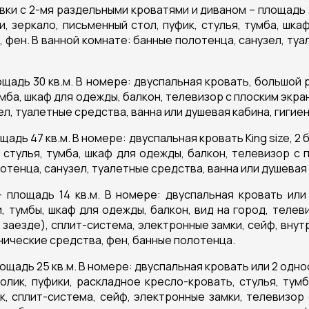
ки с 2-мя раздельными кроватями и диваном – площадь 2
и, зеркало, письменный стол, пуфик, стулья, тумба, шка
 фен. В ванной комнате: банные полотенца, санузел, туа
щадь 30 кв.м. В номере: двуспальная кровать, большой р
умба, шкаф для одежды, балкон, телевизор с плоским экр
ел, туалетные средства, ванна или душевая кабина, гигие
дь 47 кв.м. В номере: двуспальная кровать King size, 2
, стулья, тумба, шкаф для одежды, балкон, телевизор с 
лотенца, санузел, туалетные средства, ванна или душевая
площадь 14 кв.м. В номере: двуспальная кровать или
и, тумбы, шкаф для одежды, балкон, вид на город, телев
заезде), сплит-система, электронные замки, сейф, внут
нические средства, фен, банные полотенца.
щадь 25 кв.м. В номере: двуспальная кровать или 2 одно
олик, пуфики, раскладное кресло-кровать, стулья, тум
к, сплит-система, сейф, электронные замки, телевизор 