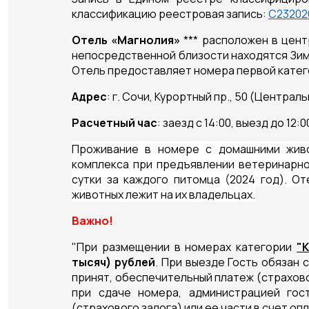
классификацию реестровая запись:
С23202
Отель «Магнолия»
*** расположен в цент
непосредственной близости находятся Зим
Отель предоставляет номера первой кате
Адрес
: г. Сочи, Курортный пр., 50 (Централ
Расчетный час
: заезд с 14:00, выезд до 12:0
Проживание в номере с домашними живо
комплекса при предъявлении ветеринарно
сутки за каждого питомца (2024 год). О
животных лежит на их владельцах.
Важно!
"При размещении в номерах категории
"
тысяч) рублей
. При выезде Гость обязан
принят, обеспечительный платеж (страхово
при сдаче номера, администрацией гос
(страхового залога) или ее части в счет оп