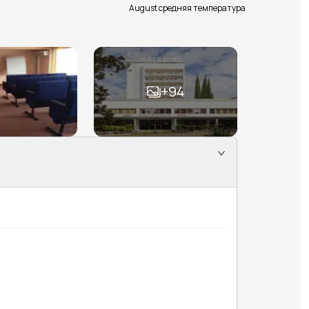
August средняя температура
+
94