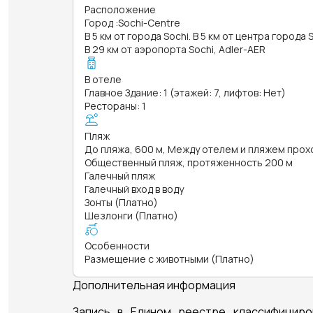
Расположение
Город
:
Sochi-Centre
В 5 км от города Sochi. В 5 км от центра города 
В 29 км от аэропорта Sochi, Adler-AER
В отеле
Главное Здание: 1 (этажей: 7, лифтов: Нет)
Рестораны: 1
Пляж
До пляжа, 600 м, Между отелем и пляжем прох
Общественный пляж, протяженность 200 м
Галечный пляж
Галечный вход в воду
Зонты (Платно)
Шезлонги (Платно)
Особенности
Размещение с животными (Платно)
Дополнительная информация
Запись в Едином реестре классифициро