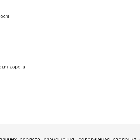
Sochi
одит дорога
ванных средств размещения, содержащая сведения