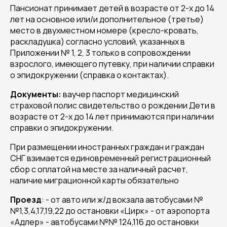
Пансионат принимает детей в возрасте от 2-х до 14
лет на основное или/и дополнительное (третье)
место в двухместном номере (кресло-кровать,
раскладушка) согласно условий, указанных в
Приложении № 1, 2, 3 только в сопровождении
взрослого, имеющего путевку, при наличии справки
о эпидокружении (справка о контактах).
Документы:
ваучер паспорт медицинский
страховой полис свидетельство о рождении Дети в
возрасте от 2-х до 14 лет принимаются при наличии
справки о эпидокружении.
При размещении иностранных граждан и граждан
СНГ взимается единовременный регистрационный
сбор с оплатой на месте за наличный расчет,
наличие миграционной карты обязательно
Проезд
: - от авто или ж/д вокзала автобусами №
№1,3,4,17,19,22 до остановки «Цирк» - от аэропорта
«Адлер» - автобусами №№ 124,116 до остановки