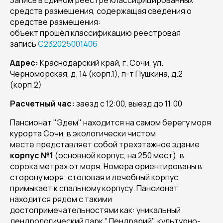
Запись в Едином реестре классифицированных
средств размещения, содержащая сведения о
средстве размещения:
объект прошёл классификацию реестровая
запись
С232025001406
Адрес:
Краснодарский край, г. Сочи, ул.
Черноморская, д. 14 (корп.1), п-т Пушкина, д.2
(корп.2)
Расчетный час:
заезд с 12:00, выезд до 11:00
Пансионат "Эдем" находится на самом берегу моря
курорта Сочи, в экологически чистом
месте,представляет собой трехэтажное здание
корпус №1
(основной корпус, на 250 мест), в
сорока метрах от моря. Номера ориентированы в
сторону моря; столовая и лечебный корпус
примыкает к спальному корпусу. Пансионат
находится рядом с такими
достопримечательностями как: уникальный
дендрологический парк "Дендрарий", культурно-