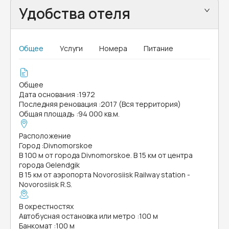
Удобства отеля
Общее
Услуги
Номера
Питание
Общее
Дата основания
:
1972
Последняя реновация
:
2017 (Вся территория)
Общая площадь
:
94 000 кв.м.
Расположение
Город
:
Divnomorskoe
В 100 м от города Divnomorskoe. В 15 км от центра
города Gelendgik
В 15 км от аэропорта Novorosiisk Railway station -
Novorosiisk R.S.
В окрестностях
Автобусная остановка или метро
:
100 м
Банкомат
:
100 м