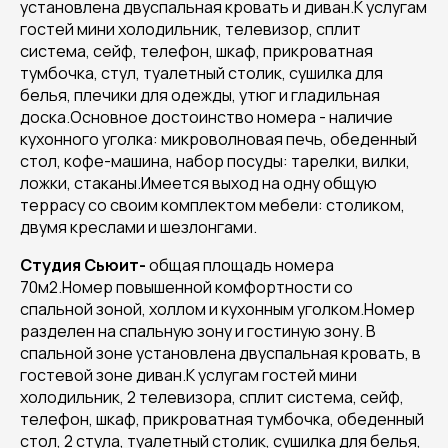
установлена двуспальная кровать и диван.К услугам
гостей мини холодильник, телевизор, сплит
система, сейф, телефон, шкаф, прикроватная
тумбочка, стул, туалетный столик, сушилка для
белья, плечики для одежды, утюг и гладильная
доска.Основное достоинство номера - наличие
кухонного уголка: микроволновая печь, обеденный
стол, кофе-машина, набор посуды: тарелки, вилки,
ложки, стаканы.Имеется выход на одну общую
террасу со своим комплектом мебели: столиком,
двумя креслами и шезлонгами.
Студия Сьюит
-
общая площадь номера
70м2.Номер повышенной комфортности со
спальной зоной, холлом и кухонным уголком.Номер
разделен на спальную зону и гостиную зону. В
спальной зоне установлена двуспальная кровать, в
гостевой зоне диван.К услугам гостей мини
холодильник, 2 телевизора, сплит система, сейф,
телефон, шкаф, прикроватная тумбочка, обеденный
стол, 2 стула, туалетный столик, сушилка для белья,