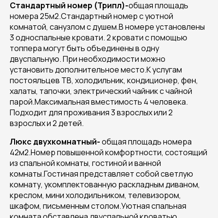
Стандартный номер (Трипл)
-
общая площадь
номера 25м2.Стандартный номер с уютной
комнатой, санузлом с душем.В номере установлены
3 односпальные кровати. 2 кровати с помощью
топпера могут быть объединены в одну
двуспальную. При необходимости можно
установить дополнительное место.К услугам
постояльцев ТВ, холодильник, кондиционер, фен,
халаты, тапочки, электрический чайник с чайной
парой.Максимальная вместимость 4 человека.
Подходит для проживания 3 взрослых или 2
взрослых и 2 детей.
Люкс двухкомнатный
-
общая площадь номера
42м2.Номер повышенной комфортности, состоящий
из спальной комнаты, гостиной и ванной
комнаты.Гостиная представляет собой светлую
комнату, укомплектованную раскладным диваном,
креслом, мини холодильником, телевизором,
шкафом, письменным столом.Уютная спальная
комната обставлена двуспальной кроватью,