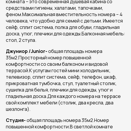
комната – это современная душевая кабина со
средствами гигиены, халатами, тапочками,
феном.Максимальная вместительность номера – 4
человека, что удобно для семей с детьми. Имеется
сейф, сплит система, полка для обуви, гладильная
доска, утюг, плечики для одежды.Балконная мебель:
стол, 2 стула.
Джуниор /Junior
-
общая площадь номера
35м2.Просторный номер повышенной
комфортности со своим балконом и видовой
террасой.К услугам гостей мини холодильник,
телевизор, сплит система, сейф, телефон, шкаф,
прикроватная тумбочка, стул, туалетный столик,
сушилка для белья, плечики для одежды, утюг и
гладильная доска.Для каждого номера на террасе
свой комплект мебели (столик, два кресла, два
шезлонга).
Студия
-
общая площадь номера 35м2.Номер
повышенной комфортности.В светлой комнате