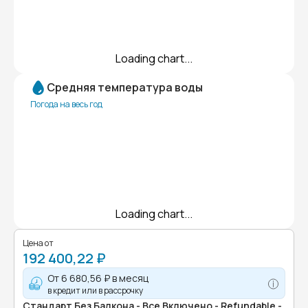
Loading chart...
Средняя температура воды
Погода на весь год
Loading chart...
Цена от
192 400,22 ₽
От
6 680,56 ₽
в месяц
в кредит или в рассрочку
Стандарт Без Балкона - Все Включено - Refundable -