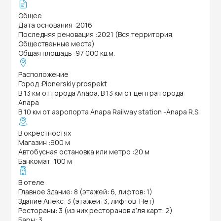
Общее
Дата основания
:
2016
Последняя реновация
:
2021 (Вся территория,
Общественные места)
Общая площадь
:
97 000 кв.м.
Расположение
Город
:
Pionerskiy prospekt
В 13 км от города Anapa. В 13 км от центра города
Anapa
В 10 км от аэропорта Anapa Railway station -Anapa R.S.
В окрестностях
Магазин
:
900 м
Автобусная остановка или метро
:
20 м
Банкомат
:
100 м
В отеле
Главное Здание: 8 (этажей: 6, лифтов: 1)
Здание Анекс: 3 (этажей: 3, лифтов: Нет)
Рестораны: 3 (из них ресторанов а’ля карт: 2)
Бары: 3