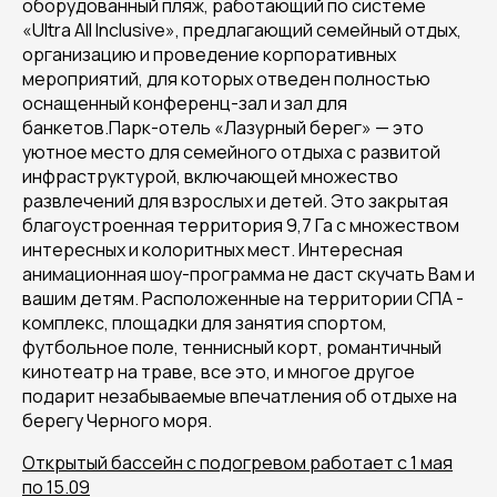
оборудованный пляж, работающий по системе
«Ultra All Inclusive», предлагающий семейный отдых,
организацию и проведение корпоративных
мероприятий, для которых отведен полностью
оснащенный конференц-зал и зал для
банкетов.Парк-отель «Лазурный берег» — это
уютное место для семейного отдыха с развитой
инфраструктурой, включающей множество
развлечений для взрослых и детей. Это закрытая
благоустроенная территория 9,7 Га с множеством
интересных и колоритных мест. Интересная
анимационная шоу-программа не даст скучать Вам и
вашим детям. Расположенные на территории СПА -
комплекс, площадки для занятия спортом,
футбольное поле, теннисный корт, романтичный
кинотеатр на траве, все это, и многое другое
подарит незабываемые впечатления об отдыхе на
берегу Черного моря.
Открытый бассейн с подогревом работает с 1 мая
по 15.09