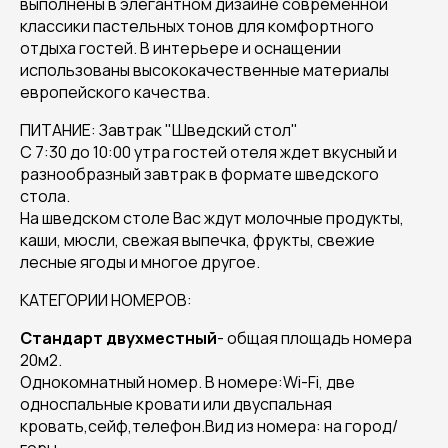
выполнены в элегантном дизайне современной
классики пастельных тонов для комфортного
отдыха гостей. В интерьере и оснащении
использованы высококачественные материалы
европейского качества.
ПИТАНИЕ: Завтрак "Шведский стол"
С 7:30 до 10:00 утра гостей отеля ждет вкусный и
разнообразный завтрак в формате шведского
стола.
На шведском столе Вас ждут молочные продукты,
каши, мюсли, свежая выпечка, фрукты, свежие
лесные ягоды и многое другое.
КАТЕГОРИИ НОМЕРОВ:
Стандарт двухместный
- общая площадь номера
20м2.
Однокомнатный номер. В номере:Wi-Fi, две
односпальные кровати или двуспальная
кровать,сейф,телефон.Вид из номера: на город/