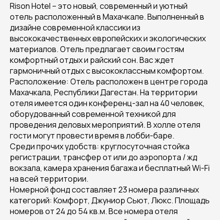
Rison Hotel – это новый, современный и уютный
отель расположенный в Махачкале. Выполненный в
дизайне современной классики из
высококачественных европейских и экологических
материалов. Отель предлагает своим гостям
комфортный отдых и райский сон. Вас ждет
гармоничный отдых с высококлассным комфортом.
Расположение: Отель расположен в центре города
Махачкала, Республики Дагестан. На территории
отеля имеется один конференц-зал на 40 человек,
оборудованный современной техникой для
проведения деловых мероприятий. В холле отеля
гости могут провести время в лобби-баре.
Среди прочих удобств: круглосуточная стойка
регистрации, трансфер от или до аэропорта / жд
вокзала, камера хранения багажа и бесплатный Wi-Fi
на всей территории.
Номерной фонд составляет 23 номера различных
категорий: Комфорт, Джуниор Сьют, Люкс. Площадь
номеров от 24 до 54 кв.м. Все номера отеля