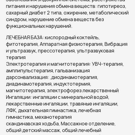
питания и нарушения обмена веществ: гипотиреоз,
сахарный диабет 2 типа, ожирение, метаболический
синдром, нарушение обмена веществ без
функциональных нарушений.
ЛЕЧЕБНАЯ БАЗА: кислородный коктейль,
фитотерапия, Аппаратная физиотерапия, Вибрация
и ультразвук, прессотерапия, ультразвуковая
терапия
Электротерапия и магнитотерапия: УВЧ-терапия,
амплипульстерапия, гальванизация
дарсонвализация: ,диодинамотерапия,
диадинамотерапия, индуктотермия,
магнитотерапия, электрофорез лекарственный
Ингаляции: ингаляции с минеральной водой,
лекарственные ингаляции, травяные ингаляции,
ЛФК, дыхательная гимнастика, лечебная
гимнастика, механотерапия
скандинавская ходьба, Массажное отделение,
общий детский массаж, общий лечебный