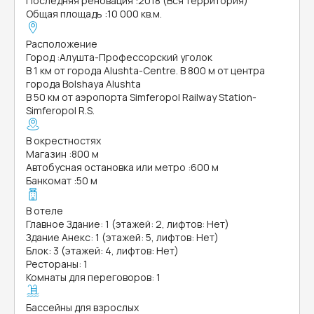
Последняя реновация
:
2018 (Вся территория)
Общая площадь
:
10 000 кв.м.
Расположение
Город
:
Алушта-Профессорский уголок
В 1 км от города Alushta-Centre. В 800 м от центра
города Bolshaya Alushta
В 50 км от аэропорта Simferopol Railway Station-
Simferopol R.S.
В окрестностях
Магазин
:
800 м
Автобусная остановка или метро
:
600 м
Банкомат
:
50 м
В отеле
Главное Здание: 1 (этажей: 2, лифтов: Нет)
Здание Анекс: 1 (этажей: 5, лифтов: Нет)
Блок: 3 (этажей: 4, лифтов: Нет)
Рестораны: 1
Комнаты для переговоров: 1
Бассейны для взрослых