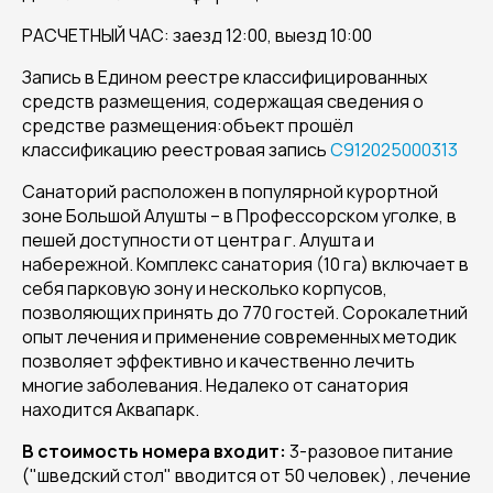
РАСЧЕТНЫЙ ЧАС: заезд 12:00, выезд 10:00
Запись в Едином реестре классифицированных
средств размещения, содержащая сведения о
средстве размещения:объект прошёл
классификацию реестровая запись
С912025000313
Санаторий расположен в популярной курортной
зоне Большой Алушты – в Профессорском уголке, в
пешей доступности от центра г. Алушта и
набережной. Комплекс санатория (10 га) включает в
себя парковую зону и несколько корпусов,
позволяющих принять до 770 гостей. Сорокалетний
опыт лечения и применение современных методик
позволяет эффективно и качественно лечить
многие заболевания. Недалеко от санатория
находится Аквапарк.
В стоимость номера входит:
3-разовое питание
("шведский стол" вводится от 50 человек) , лечение