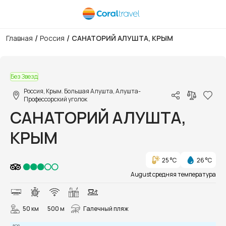
/
/
Главная
Россия
САНАТОРИЙ АЛУШТА, КРЫМ
1/52
Без Звезд
Россия, Крым. Большая Алушта, Алушта-
Профессорский уголок
САНАТОРИЙ АЛУШТА,
КРЫМ
25 °C
26 °C
August средняя температура
50 км
500 м
Галечный пляж