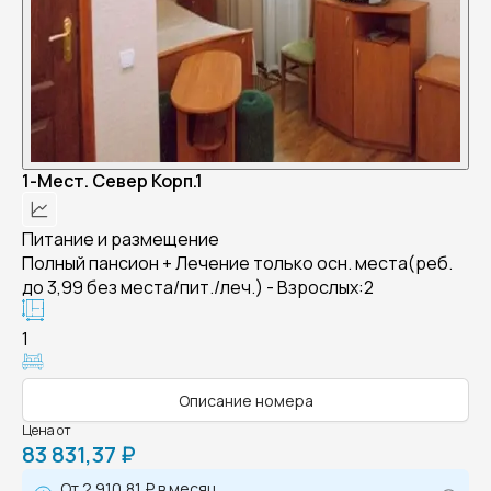
1-Мест. Север Корп.1
Питание и размещение
Полный пансион + Лечение только осн. места(реб.
до 3,99 без места/пит./леч.) - Взрослых:2
1
Описание номера
Цена от
83 831,37 ₽
От
2 910,81 ₽
в месяц