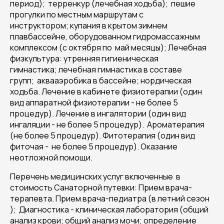
период); терренкур (лечебная ходьба); пешие
прогулки по местным маршрутам с
инструктором; купания в крытом зимнем
плавбассейне, оборудованном гидромассажным
комплексом (с октября по май месяцы); Лечебная
физкультура: утренняя гигиеническая
гимнастика; лечебная гимнастика в составе
групп; аквааэробика в бассейне; нордическая
ходьба. Лечение в кабинете физиотерапии (один
вид аппаратной физиотерапии - не более 5
процедур). Лечение в ингалятории (один вид
ингаляции - не более 5 процедур). Ароматерапия
(не более 5 процедур). Фитотерапия (один вид
фиточая - не более 5 процедур). Оказание
неотложной помощи.
Перечень медицинских услуг включенные в
стоимость Санаторной путевки: Прием врача-
терапевта. Прием врача-педиатра (в летний сезон
); Диагностика - клиническая лаборатория (общий
анализ крови; общий анализ мочи; определение