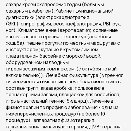
сахара крови экспресс-методом (больным
сахарным диабетом). Кабинет функциональной
диагностики (электрокардиография
(ЭКГ); спирография; реоэнцефалография, РВГ рук,
ног). Климатолечение (аэротерапия; солнечные
ванны; талассотерапия; терренкур (лечебная
ходьба); пешие прогулки по местным маршрутам с
инструктором; купание в крытом зимнем
плавательном бассейне с морской водой,
оборудованном надводным
гидромассажным комплексом (с октября по май
включительно)). Лечебная физкультура ( утренняя
гигиеническая гимнастика; лечебная гимнастика в
составе групп; аквааэробика; пользование
тренажерными залами, площадкой для волейбола,
игры в настольный теннис, бильярд). Лечение в
физиотерапии по профилю заболевания - одна из
нижеперечисленных процедур (не более 10
процедур): аппаратная физиотерапия:
гальванизация, амплипульстерапия, ДМВ-терапия,