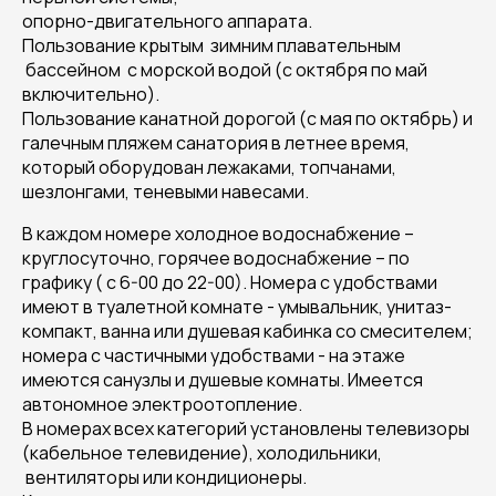
опорно-двигательного аппарата.
Пользование крытым зимним плавательным
бассейном с морской водой (с октября по май
включительно).
Пользование канатной дорогой (с мая по октябрь) и
галечным пляжем санатория в летнее время,
который оборудован лежаками, топчанами,
шезлонгами, теневыми навесами.
В каждом номере холодное водоснабжение –
круглосуточно, горячее водоснабжение – по
графику ( с 6-00 до 22-00). Номера с удобствами
имеют в туалетной комнате - умывальник, унитаз-
компакт, ванна или душевая кабинка со смесителем;
номера с частичными удобствами - на этаже
имеются санузлы и душевые комнаты. Имеется
автономное электроотопление.
В номерах всех категорий установлены телевизоры
(кабельное телевидение), холодильники,
вентиляторы или кондиционеры.