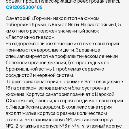
объект прошёл классификацию реестровая запись
С912025000409
Санаторий «Горный» находится на южном
побережье Крыма, в 8 км от Ялты. На расстоянии 1, 5
км от него расположен знаменитый замок
«Ласточкино гнездо».
На оздоровительное лечение и отдых в санаторий
принимаются взрослые и дети. Здравница
специализируется на профилактическом лечении
болезней органов дыхания, (от простудных до
бронхиальной астмы), проблемах сердечно-
сосудистой и нервной систем.
Территория санатория «Горный» в Ялте площадью в
16 га с парком-заповедником благоустроена и
ухожена. Корпуса санатория граничат с Царской
(Солнечной) тропой, которая соединяет санаторий
с Ливадийским дворцом. В комплекс санатория
входят жилые корпуса с разным количеством
этажей: 5-этажный корпус №1, 3-этажный корпус
№2, 2-этажные корпуса №3 и №4, 4-этажный корпус