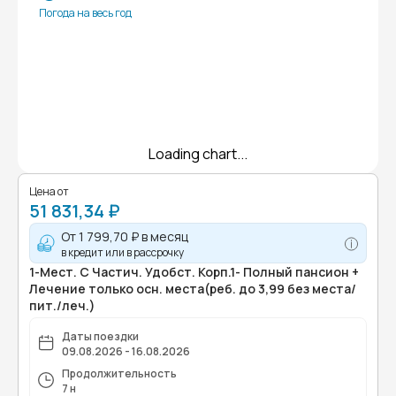
Погода на весь год
Loading chart...
Цена от
51 831,34 ₽
От
1 799,70 ₽
в месяц
в кредит или в рассрочку
1-Мест. С Частич. Удобст. Корп.1- Полный пансион +
Лечение только осн. места(реб. до 3,99 без места/
пит./леч.)
Даты поездки
09.08.2026 - 16.08.2026
Продолжительность
7 н