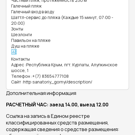
Частный пляж, протяженность 250 м
Галечный пляж
Галечный вход в воду
Шаттл-сервис до пляжа (Каждые 15 минут, 07:00 -
20:00)
Зонты
Шезлонги
Павильон на пляже
Душ на пляже
Контакты
Адрес
:
Республика Крым, пгт. Курпаты, Алупкинское
шоссе, 1
Телефон
:
+(7) 83654777108
Сайт
:
http:sanatoriy_gornyi/description/
Дополнительная информация
РАСЧЕТНЫЙ ЧАС: заезд 14.00, выезд 12.00
Ссылка на запись в Едином реестре
классифицированных средств размещения,
содержащая сведения о средстве размещения: