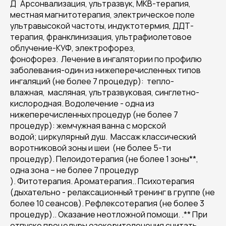
Д`Арсонвализация, ультразвук, МКВ-терапия,
местная магнитотерапия, электрическое поле
ультравысокой частоты, индуктотермия, ДДТ-
терапия, франклинизация, ультрафиолетовое
облучение-КУФ, электрофорез,
фонофорез. Лечение в ингалятории по профилю
заболевания-один из нижеперечисленных типов
ингаляций (не более 7 процедур): тепло-
влажная, масляная, ультразвуковая, синглетно-
кислородная. Водолечение - одна из
нижеперечисленных процедур (не более 7
процедур): жемчужная ванна с морской
водой; циркулярный душ. Массаж классический
воротниковой зоны и шеи (не более 5-ти
процедур). Пелоидотерапия (не более 1 зоны**,
одна зона – не более 7 процедур
). Фитотерапия. Ароматерапия.. Психотерапия
(дыхательно - релаксационный тренинг в группе (не
более 10 сеансов). Рефлексотерапия (не более 3
процедур).. Оказание неотложной помощи. .** При
отпуске процедуры озокеритолечения считать