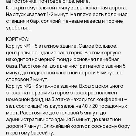
автостоянка, почтовое отделение.
К покрытому галькой пляжу ведет канатная дорога.
На спуск хватает 1-2 минут. На пляже есть лодочная
станция и бар, солярий, теневые навесы и прочие
удобства.
КОРПУСА:
Корпус №1 - 5 этажное здание. Самое большое,
центральное, здание санатория. В этом корпусе
находится номерной фонд и основная лечебная
база. Расстояние: до административного здания 5
минут, до подвесной канатной дороги 5 минут, до
столовой 7 минут.
Корпус №2 - 3 этажное здание. Вход с цокольного
этажа, на первом и втором этажах расположен
номерной фонд, на 3 этаже находится конференц –
зал, состоящий из двух залов на 40 и 20 посадочных
мест. Расстояние до столовой 5 минут, до
административного здания 5 минут, до канатной
дороги 7 минут. Ближайший корпус к сосновому бору
и крытому бассейну.