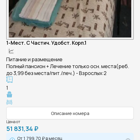
1-Мест. С Частич. Удобст. Корп.1
Питание и размещение
Полный пансион + Лечение только осн. места(реб.
до 3,99 без места/пит./леч.) - Взрослых:2
1
Описание номера
Цена от
51 831,34 ₽
От
1 799,70 ₽
в месяц