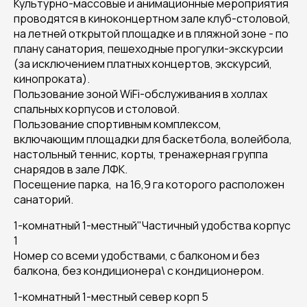
Культурно-массовые и анимационные мероприятия
проводятся в киноконцертном зале клуб-столовой,
на летней открытой площадке и в пляжной зоне - по
плану санатория, пешеходные прогулки-экскурсии
(за исключением платных концертов, экскурсий,
кинопроката).
Пользование зоной WiFi-обслуживания в холлах
спальных корпусов и столовой.
Пользование спортивным комплексом,
включающим площадки для баскетбола, волейбола,
настольный теннис, корты, тренажерная группа
снарядов в зале ЛФК.
Посещение парка, на 16,9 га которого расположен
санаторий.
1-комнатный 1-местный"Частичный удобства корпус
1
Номер со всеми удобствами, с балконом и без
балкона, без кондиционера\ с кондиционером.
1-комнатный 1-местный север корп 5