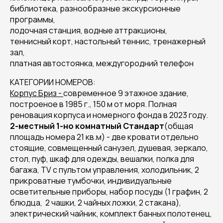
библиотека, разнообразные экскурсионные
программы,
лодочная станция, водные аттракционы,
теннисный корт, настольный теннис, тренажерный
зал,
платная автостоянка, междугородний телефон
КАТЕГОРИИ НОМЕРОВ:
Корпус Бриз -
современное 9 этажное здание,
построеное в 1985 г., 150 м от моря. Полная
реновация корпуса и номерного фонда в 2023 году.
2-местный 1-но комнатный Стандарт
(общая
площадь номера 21 кв.м) - две кровати отдельно
стоящие, совмещенный санузел, душевая, зеркало,
стол, пуф, шкаф для одежды, вешалки, полка для
багажа, TV с пультом управления, холодильник, 2
прикроватные тумбочки, индивидуальные
осветительные приборы, набор посуды (1 графин, 2
блюдца, 2 чашки, 2 чайных ложки, 2 стакана),
электрический чайник, комплект банных полотенец,