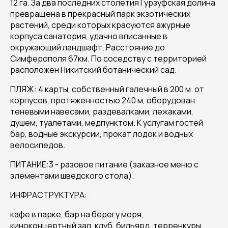
12 га. За два последних столетия Гурзуфская долина
превращена в прекрасный парк экзотических
растений, среди которых красуются ажурные
корпуса санатория, удачно вписанные в
окружающий ландшафт. Расстояние до
Симферополя 67км. По соседству с территорией
расположен Никитский ботанический сад.
ПЛЯЖ: 4 карты, собственный галечный в 200 м. от
корпусов, протяженностью 240 м, оборудован
теневыми навесами, раздевалками, лежаками,
душем, туалетами, медпунктом. К услугам гостей
бар, водные экскурсии, прокат лодок и водных
велосипедов.
ПИТАНИЕ:3 - разовое питание (заказное меню с
элементами шведского стола).
ИНФРАСТРУКТУРА:
кафе в парке, бар на берегу моря,
киноконцертный зал, клуб, бильярд, терренкуры,