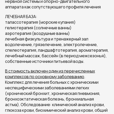
нервной системы и опорно-двигательного
аппарата как сопутствующего профиля лечения
ЛЕЧЕБНАЯ БАЗА:
талассотерапия (морские купания)
гелиотерапия (солнечные ванны)
аэротерапия (воздушные ванны)
лечебная физкультура и тренажерный зал
водолечение, грязелечение, электролечение,
спелеотерапия, ландшафтотерапия, ароматерапия,
лечебный массаж, бассейн (в период межсезонья),
собственные источники питьевой воды.
В стоимость включен один из перечисленных
комплексов по основному заболеванию
.
Комплекс для лечения больных с хроническими
неспецифическими заболеваниями легких
(хронический бронхит, хроническая пневмония,
бронхоэктатическая болезнь, бронхиальная
астма). Обследование: клинический анализ крови,
глюкоза крови, биохимический анализ крови, общий