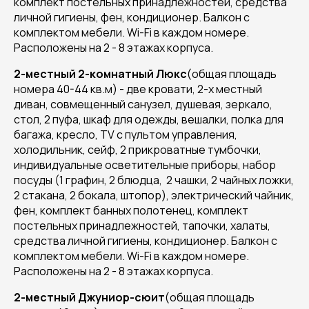
комплект постельных принадлежностей, средства
личной гигиены, фен, кондиционер. Балкон с
комплектом мебели. Wi-Fi в каждом номере.
Расположены на 2 - 8 этажах корпуса.
2-местный 2-комнатный Люкс
(общая площадь
номера 40-44 кв.м) - две кровати, 2-х местный
диван, совмещенный санузел, душевая, зеркало,
стол, 2 пуфа, шкаф для одежды, вешалки, полка для
багажа, кресло, TV с пультом управления,
холодильник, сейф, 2 прикроватные тумбочки,
индивидуальные осветительные приборы, набор
посуды (1 графин, 2 блюдца, 2 чашки, 2 чайных ложки,
2 стакана, 2 бокала, штопор), электрический чайник,
фен, комплект банных полотенец, комплект
постельных принадлежностей, тапочки, халаты,
средства личной гигиены, кондиционер. Балкон с
комплектом мебели. Wi-Fi в каждом номере.
Расположены на 2 - 8 этажах корпуса.
2-местный Джуниор-сюит
(общая площадь