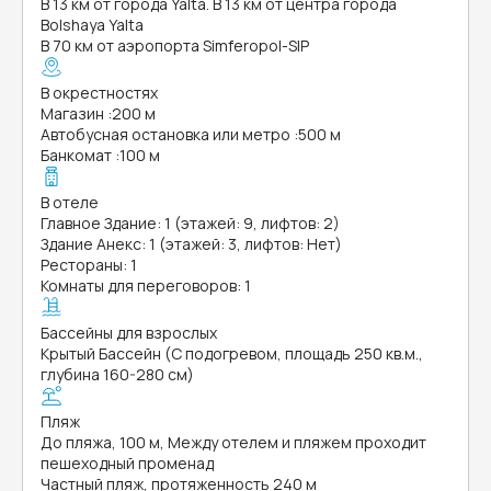
В 13 км от города Yalta. В 13 км от центра города
Bolshaya Yalta
В 70 км от аэропорта Simferopol-SIP
В окрестностях
Магазин
:
200 м
Автобусная остановка или метро
:
500 м
Банкомат
:
100 м
В отеле
Главное Здание: 1 (этажей: 9, лифтов: 2)
Здание Анекс: 1 (этажей: 3, лифтов: Нет)
Рестораны: 1
Комнаты для переговоров: 1
Бассейны для взрослых
Крытый Бассейн (С подогревом, площадь 250 кв.м.,
глубина 160-280 см)
Пляж
До пляжа, 100 м, Между отелем и пляжем проходит
пешеходный променад
Частный пляж, протяженность 240 м