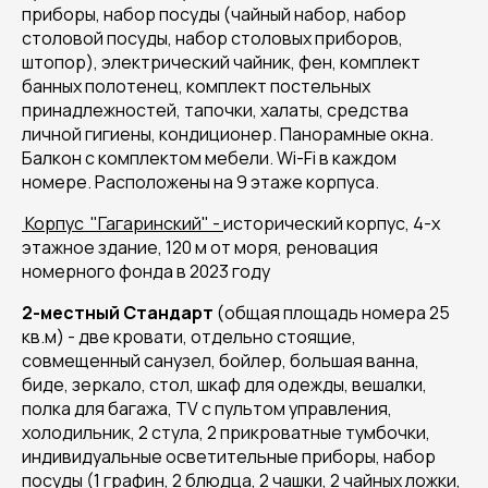
приборы, набор посуды (чайный набор, набор
столовой посуды, набор столовых приборов,
штопор), электрический чайник, фен, комплект
банных полотенец, комплект постельных
принадлежностей, тапочки, халаты, средства
личной гигиены, кондиционер. Панорамные окна.
Балкон с комплектом мебели. Wi-Fi в каждом
номере. Расположены на 9 этаже корпуса.
Корпус "Гагаринский" -
исторический корпус, 4-х
этажное здание, 120 м от моря, реновация
номерного фонда в 2023 году
2-местный Стандарт
(общая площадь номера 25
кв.м) - две кровати, отдельно стоящие,
совмещенный санузел, бойлер, большая ванна,
биде, зеркало, стол, шкаф для одежды, вешалки,
полка для багажа, TV с пультом управления,
холодильник, 2 стула, 2 прикроватные тумбочки,
индивидуальные осветительные приборы, набор
посуды (1 графин, 2 блюдца, 2 чашки, 2 чайных ложки,