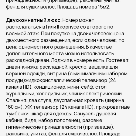
принадлежности (при заезде), раковина, унитаз,
фен для сушки волос. Площадь номера 15м2.
Двухкомнатный люкс.
Номер может
располагаться в I или II корпусе со второго по
восьмой этаж. При покупке на двоих человек цена
двухместного размещения, если один человек, то
цена одноместного размещения. В качестве
дополнительного места можно использовать
раскладной диван. Лоджия в номере есть. Гостевая:
диван-книжка раскладной, кресло, вешалка для
верхней одежды, витрина (с минимальным набором
посуды)жидкокристаллический телевизор (24
канала HD), кондиционер, мини-сейф, стол
журнальный, холодильник, чайник электрический.
Спальня: два стула, двуспальная кровать (ширина
160 см), ЖК телевизор (24 канала HD), прикроватные
тумбочки, шкаф для одежды. Санузел: душевая
кабина, биде, набор полотенец, разовые
гигиенические принадлежности (при заезде),
pаковина, унитаз, фен для сушки волос. Площадь