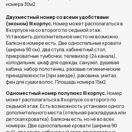
номера 30м2.
Двухместный номер со всеми удобствами
(эконом) III корпус.
Номер может располагаться в
III корпусе на со второго по седьмой этаж.
Установить дополнительное место не возможно.
Балкон в номере есть. Две односпальные кровати
(ширина 90 см), два стула, кабинетный стол,
прикроватные тумбочки, телевизор (24 канала),
холодильник, шкаф для одежды, санузел, душевая
кабина, набор полотенец, pазовые гигиенические
принадлежности (при заезде), pаковина, унитаз,
фен для сушки волос. Площадь номера 15м2.
Одноместный номер полулюкс III корпуc.
Номер
может располагаться в III корпусе со второго по
седьмой этаж. Есть возможность установки одного
дополнительного места (отельная раскладушка или
детская кроватка). Балконы есть, но не во всех
номерах. Две односпальные кровати (ширина 90