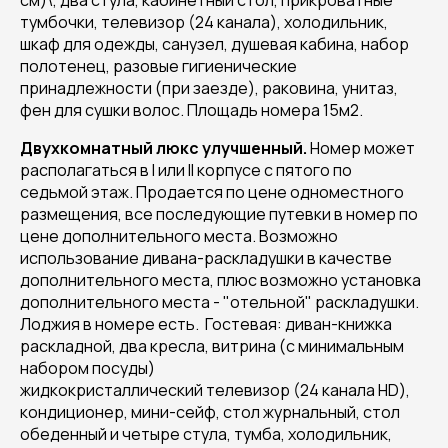
см)\, два стула, кабинетный стол, прикроватные
тумбочки, телевизор (24 канала), холодильник,
шкаф для одежды, санузел, душевая кабина, набор
полотенец, разовые гигиенические
принадлежности (при заезде), раковина, унитаз,
фен для сушки волос. Площадь номера 15м2.
Двухкомнатный люкс улучшенный.
Номер может
располагаться в I или II корпусе с пятого по
седьмой этаж. Продается по цене одноместного
размещения, все последующие путевки в номер по
цене дополнительного места. Возможно
использование дивана-раскладушки в качестве
дополнительного места, плюс возможно установка
дополнительного места - "отельной" раскладушки.
Лоджия в номере есть. Гостевая: диван-книжка
раскладной, два кресла, витрина (с минимальным
набором посуды)
жидкокристаллический телевизор (24 канала HD),
кондиционер, мини-сейф, стол журнальный, стол
обеденный и четыре стула, тумба, холодильник,