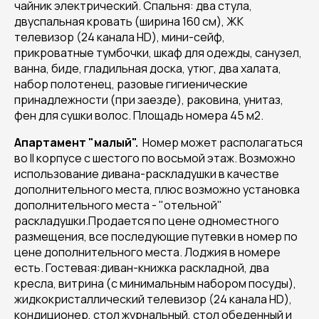
чайник электрический. Спальня: два стула,
двуспальная кровать (ширина 160 см), ЖК
телевизор (24 канала HD), мини-сейф,
прикроватные тумбочки, шкаф для одежды, санузел,
ванна, биде, гладильная доска, утюг, два халата,
набор полотенец, разовые гигиенические
принадлежности (при заезде), раковина, унитаз,
фен для сушки волос. Площадь номера 45 м2.
Апартамент "малый".
Номер может располагаться
во II корпусе с шестого по восьмой этаж. Возможно
использование дивана-раскладушки в качестве
дополнительного места, плюс возможно установка
дополнительного места - "отельной"
раскладушки.Продается по цене одноместного
размещения, все последующие путевки в номер по
цене дополнительного места. Лоджия в номере
есть. Гостевая:диван-книжка раскладной, два
кресла, витрина (с минимальным набором посуды),
жидкокристаллический телевизор (24 канала HD),
кондиционер, стол журнальный, стол обеденный и