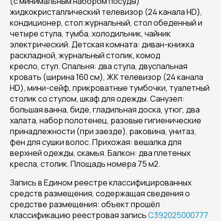
(с минимальным набором посуды)
жидкокристаллический телевизор (24 канала HD),
кондиционер, стол журнальный, стол обеденный и
четыре стула, тумба, холодильник, чайник
электрический. Детская комната: диван-книжка
раскладной, журнальный столик, комод
кресло, стул. Спальня: два стула, двуспальная
кровать (ширина 160 см), ЖК телевизор (24 канала
HD), мини-сейф, прикроватные тумбочки, туалетный
столик со стулом, шкаф для одежды. Санузел:
большая ванна, биде, гладильная доска, утюг, два
халата, набор полотенец, разовые гигиенические
принадлежности (при заезде), раковина, унитаз,
фен для сушки волос. Прихожая: вешалка для
верхней одежды, скамья. Балкон: два плетеных
кресла, столик. Площадь номера 75 м2.
Запись в Едином реестре классифицированных
средств размещения, содержащая сведения о
средстве размещения: объект прошёл
классификацию реестровая запись
С392025000777