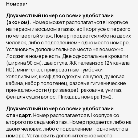
Номера:
Двухместный номер со всеми удобствами
(эконом).
Номер может располагаться в I корпусе
на первом и восьмом этажах, во II корпусе с первого
по четвертый этаж. Номер продается либо на двоих
человек, либо с подселением - одно место номере.
Установить дополнительное место не возможно.
Лоджия в номере есть. Две односпальные кровати
(ширина 90 см), два стула, ЖК телевизор (24 канала
HD), мини-стол, прикроватные тумбочки,
холодильник, шкаф для одежды, санузел, душевая
кабина, набор полотенец, разовые гигиенические
принадлежности (при заезде), раковина, унитаз,
фен для сушки волос. Площадь номера 15м2.
Двухместный номер со всеми удобствами
стандарт.
Номер располагается в I корпусе со
второго по седьмой этаж. Номер продается либо на
двоих человек, либо с подселением - одно место в
номере. Установить дополнительное место