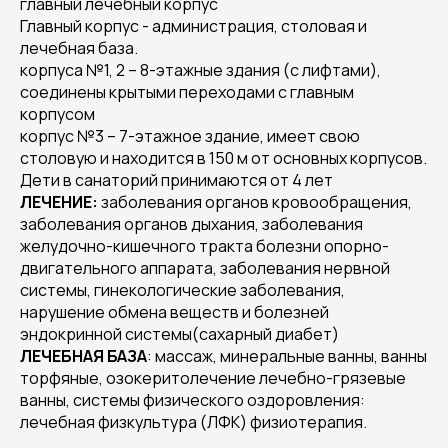
главный лечебный корпус
Главный корпус - администрация, столовая и
лечебная база.
корпуса №1, 2 – 8-этажные здания (с лифтами),
соединены крытыми переходами с главным
корпусом
корпус №3 – 7-этажное здание, имеет свою
столовую и находится в 150 м от основных корпусов.
Дети в санаторий принимаются от 4 лет
ЛЕЧЕНИЕ:
заболевания органов кровообращения,
заболевания органов дыхания, заболевания
желудочно-кишечного тракта болезни опорно-
двигательного аппарата, заболевания нервной
системы, гинекологические заболевания,
нарушение обмена веществ и болезней
эндокринной системы(сахарный диабет)
ЛЕЧЕБНАЯ БАЗА
: массаж, минеральные ванны, ванны
торфяные, озокеритолечение лечебно-грязевые
ванны, системы физического оздоровления:
лечебная физкультура (ЛФК) физиотерапия.