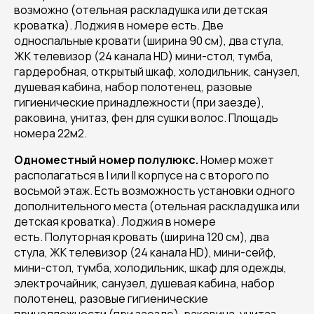
возможно (отельная раскладушка или детская
кроватка). Лоджия в номере есть. Две
односпальные кровати (ширина 90 см), два стула,
ЖК телевизор (24 канала HD) мини-стол, тумба,
гардеробная, открытый шкаф, холодильник, санузел,
душевая кабина, набор полотенец, разовые
гигиенические принадлежности (при заезде),
раковина, унитаз, фен для сушки волос. Площадь
номера 22м2.
Одноместный номер полулюкс.
Номер может
располагаться в I или II корпусе на с второго по
восьмой этаж. Есть возможность установки одного
дополнительного места (отельная раскладушка или
детская кроватка). Лоджия в номере
есть. Полуторная кровать (ширина 120 см), два
стула, ЖК телевизор (24 канала HD), мини-сейф,
мини-стол, тумба, холодильник, шкаф для одежды,
электрочайник, санузел, душевая кабина, набор
полотенец, разовые гигиенические