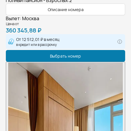
Полный пансион - Взрослых:2
Описание номера
Вылет
:
Москва
Цена от
360 345,88 ₽
От
12 512,01 ₽
в месяц
в кредит или в рассрочку
Выбрать номер