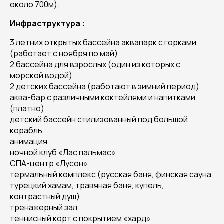
около 700м).
Инфраструктура :
3 летних открытых бассейна аквапарк с горками
(работает с ноября по май)
2 бассейна для взрослых (один из которых с
морской водой)
2 детских бассейна (работают в зимний период)
аква-бар с различными коктейлями и напитками
(платно)
детский бассейн стилизованный под большой
корабль
анимация
ночной клуб «Лас пальмас»
СПА-центр «Лусон»
термальный комплекс (русская баня, финская сауна,
турецкий хамам, травяная баня, купель,
контрастный душ)
тренажерный зал
теннисный корт с покрытием «хард»