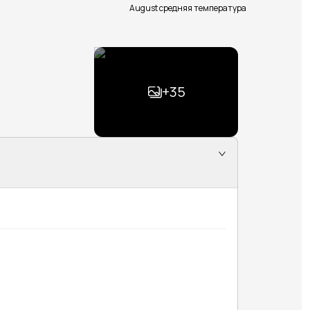
August средняя температура
+
35