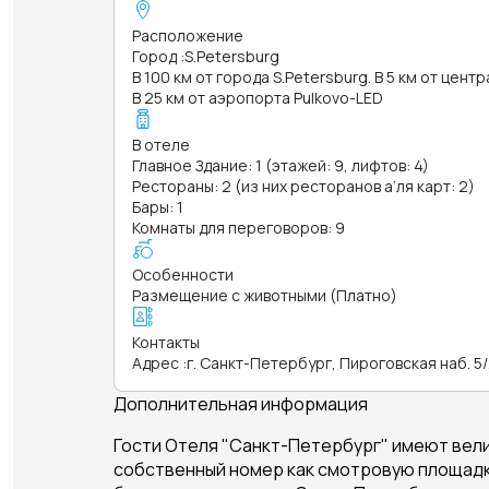
Расположение
Город
:
S.Petersburg
В 100 км от города S.Petersburg. В 5 км от цент
В 25 км от аэропорта Pulkovo-LED
В отеле
Главное Здание: 1 (этажей: 9, лифтов: 4)
Рестораны: 2 (из них ресторанов а’ля карт: 2)
Бары: 1
Комнаты для переговоров: 9
Особенности
Размещение с животными (Платно)
Контакты
Адрес
:
г. Санкт-Петербург, Пироговская наб. 5
Дополнительная информация
Гости Отеля "Санкт-Петербург" имеют вел
собственный номер как смотровую площадк