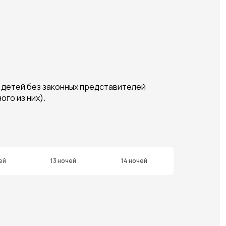
х детей без законных представителей
го из них).
ей
13 ночей
14 ночей