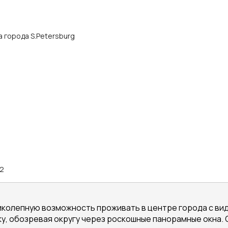
ра города S.Petersburg
/2
иколепную возможность проживать в центре города с ви
у, обозревая округу через роскошные панорамные окна. 