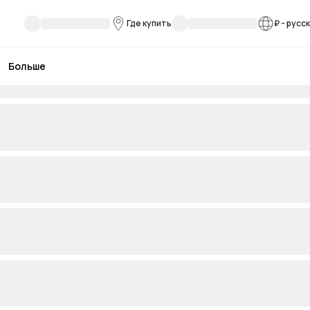
Где купить
₽
-
русс
Больше