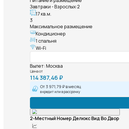
Питание и размещение
Завтраки - Взрослых:2
17 кв.м.
3
Максимальное размещение
Кондиционер
1 спальня
Wi-Fi
Вылет
:
Москва
Цена от
114 387,46 ₽
От
3 971,79 ₽
в месяц
в кредит или в рассрочку
2-Местный Номер Делюкс Вид Во Двор