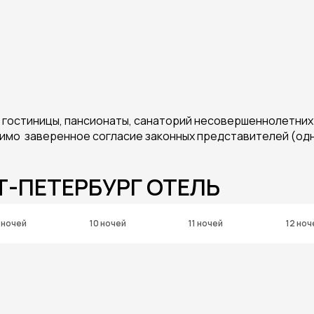
 в гостиницы, пансионаты, санаторий несовершеннолетни
димо заверенное согласие законных представителей (одно
Т-ПЕТЕРБУРГ ОТЕЛЬ
 ночей
10 ночей
11 ночей
12 ноч