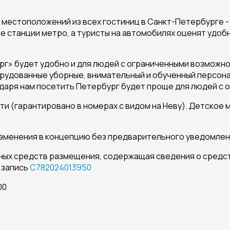
х местоположений из всех гостиниц в Санкт-Петербурге -
ве станции метро, а туристы на автомобилях оценят удоб
г» будет удобно и для людей с ограниченными возможнос
удованные уборные, внимательный и обученный персонал 
одаря нам посетить Петербург будет проще для людей с
и (гарантировано в номерах с видом на Неву). Детское
изменения в концепцию без предварительного уведомлен
ных средств размещения, содержащая сведения о средс
 запись
С782024013950
00