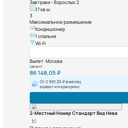
Завтраки - Взрослых:2
17 кв.м.
3
Максимальное размещение
Кондиционер
1 спальня
Wi-Fi
Вылет
:
Москва
Цена от
86 148,05 ₽
От
2 991,25 ₽
в месяц
в кредит или в рассрочку
2-Местный Номер Стандарт Вид Нева