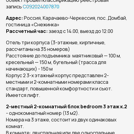
объект прошёл классификацию реестровая
запись
С092024007870
Адрес:
Россия, Карачаево-Черкессия, пос. Домбай,
гостиница «Снежинка»
Рассчетный час:
заезд с 14.00, выезд до 12.00
Отель три корпуса (3-этажные, кирпичные,
рассчитаны на 35 номеров)
Расстояние до подъемника: маятниковый — 100 м,
кресельный — 150 м, бугельный (трасса для
начинающих) - 150 м
Корпус 2 3-х этажный корпус представлен 2-
местными и 2-комнатными номерами класса
стандарт, повышенной комфортности и сьют.
Имеется лифт.
2-местный 2-комнатный блок bedroom 3 этаж к.2
- однокомнатный номер (13 м2).
Номера на 3 этаже, состоит из двух одинаковых
комнат.
В комнате: двуспальная или две односпальные