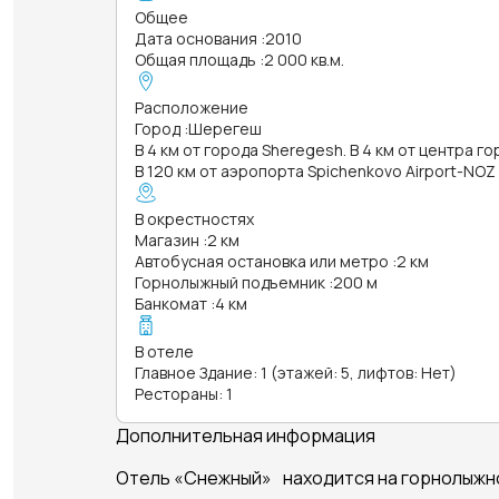
Общее
Дата основания
:
2010
Общая площадь
:
2 000 кв.м.
Расположение
Город
:
Шерегеш
В 4 км от города Sheregesh. В 4 км от центра г
В 120 км от аэропорта Spichenkovo Airport-NOZ
В окрестностях
Магазин
:
2 км
Автобусная остановка или метро
:
2 км
Горнолыжный подъемник
:
200 м
Банкомат
:
4 км
В отеле
Главное Здание: 1 (этажей: 5, лифтов: Нет)
Рестораны: 1
Дополнительная информация
Отель «Снежный» находится на горнолыжно