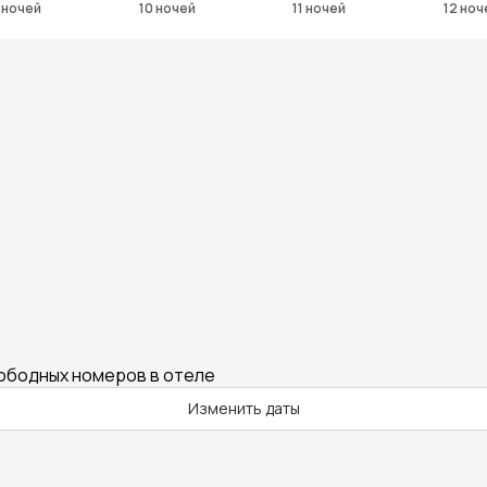
 ночей
10 ночей
11 ночей
12 ноч
вободных номеров в отеле
Изменить даты