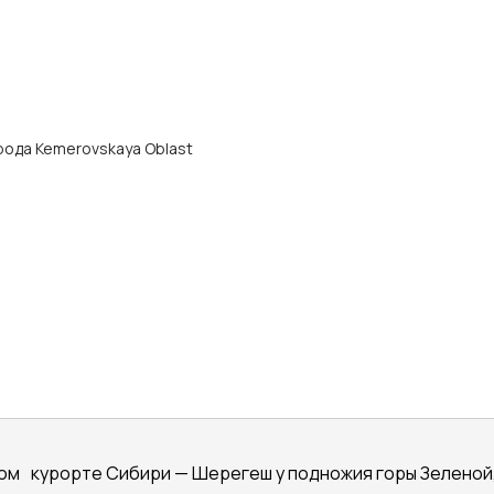
орода Kemerovskaya Oblast
м курорте Сибири — Шерегеш у подножия горы Зеленой, 