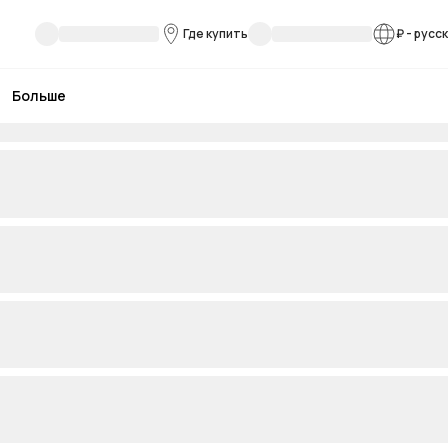
Где купить
₽
-
русс
Больше