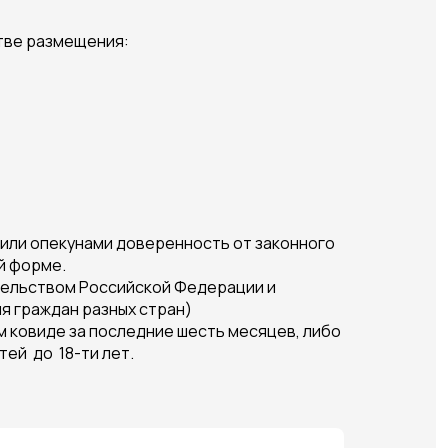
тве размещения:
и или опекунами доверенность от законного
й форме.
тельством Российской Федерации и
я граждан разных стран)
м ковиде за последние шесть месяцев, либо
тей до 18-ти лет.