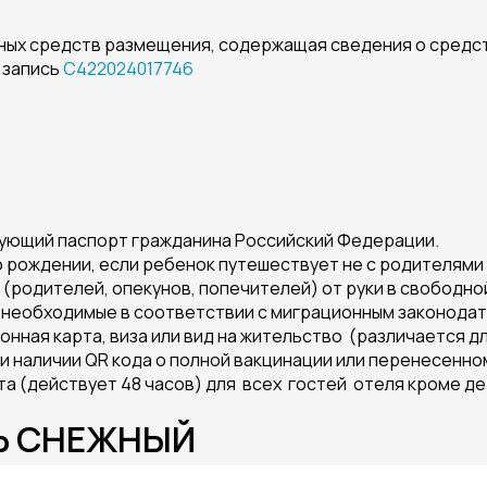
ных средств размещения, содержащая сведения о средс
 запись
С422024017746
твующий паспорт гражданина Российский Федерации.
 о рождении, если ребенок путешествует не с родителям
родителей, опекунов, попечителей) от руки в свободно
, необходимые в соответствии с миграционным законода
нная карта, виза или вид на жительство (различается дл
и наличии QR кода о полной вакцинации или перенесенно
а (действует 48 часов) для всех гостей отеля кроме де
ЛЬ СНЕЖНЫЙ