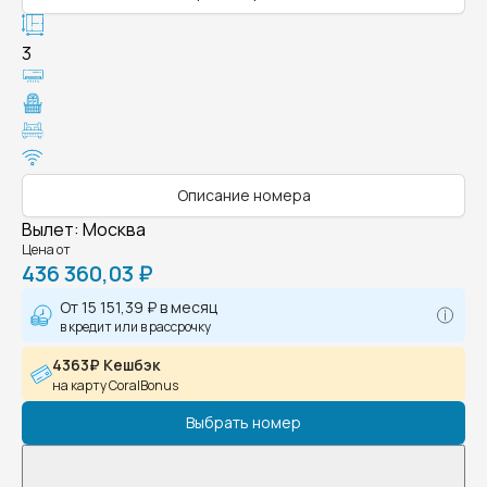
3
Описание номера
Вылет
:
Москва
Цена от
436 360,03 ₽
От
15 151,39 ₽
в месяц
в кредит или в рассрочку
4363₽ Кешбэк
на карту CoralBonus
Выбрать номер