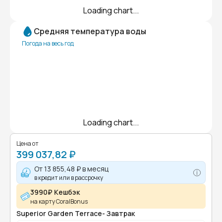
Loading chart...
Средняя температура воды
Погода на весь год
Loading chart...
Цена от
399 037,82 ₽
От
13 855,48 ₽
в месяц
в кредит или в рассрочку
3990₽ Кешбэк
на карту CoralBonus
Superior Garden Terrace- Завтрак