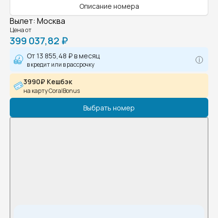
Описание номера
Вылет
:
Москва
Цена от
399 037,82 ₽
От
13 855,48 ₽
в месяц
в кредит или в рассрочку
3990₽ Кешбэк
на карту CoralBonus
Выбрать номер