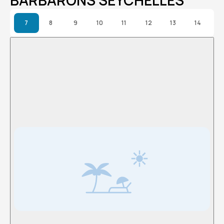
BARBARONS SEYCHELLES
7
8
9
10
11
12
13
14