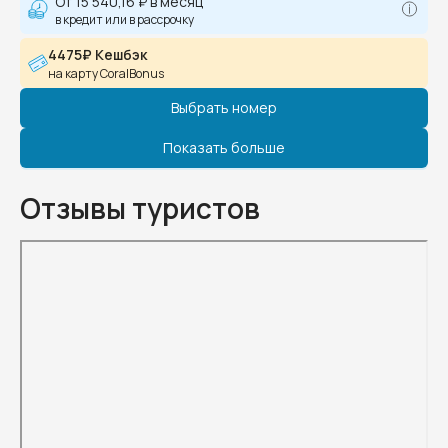
От
15 540,16 ₽
в месяц
в кредит или в рассрочку
4475₽ Кешбэк
на карту CoralBonus
Выбрать номер
Показать больше
Отзывы туристов