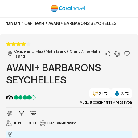
/
/
Главная
Сейшелы
AVANI+ BARBARONS SEYCHELLES
1/34
Сейшелы, о. Маэ (Mahe Island), Grand Anse Mahe
Island
AVANI+ BARBARONS
SEYCHELLES
26 °C
27 °C
August средняя температура
16 км
30 м
Песчаный пляж