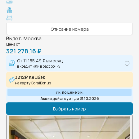
Описание номера
Вылет
:
Москва
Цена от
321 278,16 ₽
От
11 155,49 ₽
в месяц
в кредит или в рассрочку
3212₽ Кешбэк
на карту CoralBonus
7 н. по цене 5 н.
Акция действует до 31.10.2026
Выбрать номер