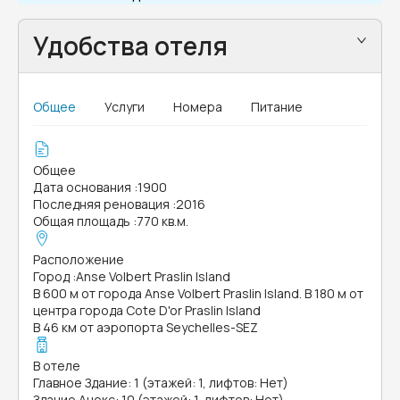
Удобства отеля
Общее
Услуги
Номера
Питание
Общее
Дата основания
:
1900
Последняя реновация
:
2016
Общая площадь
:
770 кв.м.
Расположение
Город
:
Anse Volbert Praslin Island
В 600 м от города Anse Volbert Praslin Island. В 180 м от
центра города Cote D'or Praslin Island
В 46 км от аэропорта Seychelles-SEZ
В отеле
Главное Здание: 1 (этажей: 1, лифтов: Нет)
Здание Анекс: 10 (этажей: 1, лифтов: Нет)