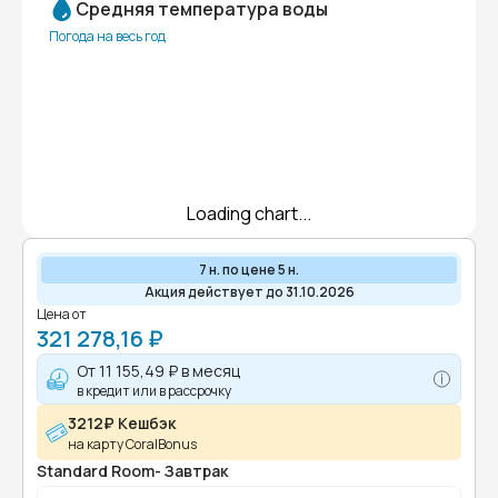
Средняя температура воды
Погода на весь год
Loading chart...
7 н. по цене 5 н.
Акция действует до 31.10.2026
Цена от
321 278,16 ₽
От
11 155,49 ₽
в месяц
в кредит или в рассрочку
3212₽ Кешбэк
на карту CoralBonus
Standard Room- Завтрак