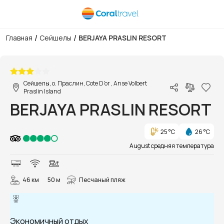
/
/
Главная
Сейшелы
BERJAYA PRASLIN RESORT
1/15
Сейшелы, о. Праслин, Cote D'or , Anse Volbert
Praslin Island
BERJAYA PRASLIN RESORT
25 °C
26 °C
August средняя температура
46 км
50 м
Песчаный пляж
Экономичный отдых