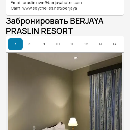
Email
:
praslin.rsvn@berjayahotel.com
Сайт
:
www.seychelles.net/berjaya
Забронировать BERJAYA
PRASLIN RESORT
7
8
9
10
11
12
13
14