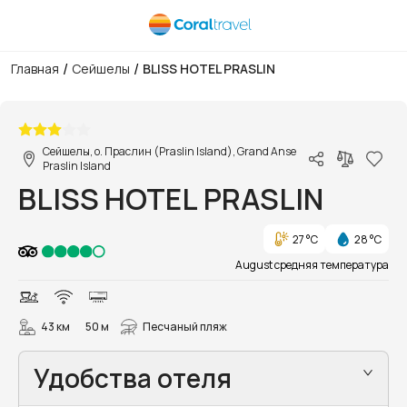
/
/
Главная
Сейшелы
BLISS HOTEL PRASLIN
1/55
Сейшелы, о. Праслин (Praslin Island), Grand Anse
Praslin Island
BLISS HOTEL PRASLIN
27 °C
28 °C
August средняя температура
43 км
50 м
Песчаный пляж
Удобства отеля