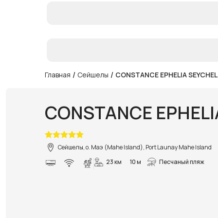
/
/
Главная
Сейшелы
CONSTANCE EPHELIA SEYCHEL
CONSTANCE EPHELI
Сейшелы, о. Маэ (Mahe Island), Port Launay Mahe Island
23 км
10 м
Песчаный пляж