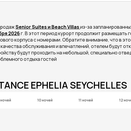
продаж
Senior Suites и Beach Villas
из-за запланированны
абря 2026
г. В этот период курорт продолжит размещать гостей
нового корпуса с номерами. Обратите внимание, что в эт
 качества обслуживания и впечатлений, отелем будут от
ойству будут проходить на небольшой, специально отвед
облемного отдыха гостей
TANCE EPHELIA SEYCHELLES
 ночей
10 ночей
11 ночей
12 ноч