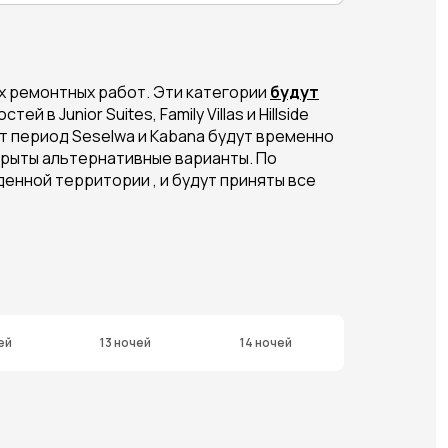
х ремонтных работ. Эти категории
будут
 в Junior Suites, Family Villas и Hillside
от период Seselwa и Kabana будут временно
крыты альтернативные варианты. По
енной территории , и будут приняты все
ей
13 ночей
14 ночей