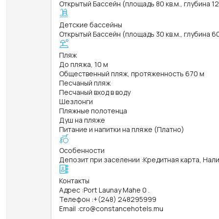
Открытый Бассейн (площадь 80 кв.м., глубина 1
Детские бассейны
Открытый Бассейн (площадь 30 кв.м., глубина 6
Пляж
До пляжа, 10 м
Общественный пляж, протяженность 670 м
Песчаный пляж
Песчаный вход в воду
Шезлонги
Пляжные полотенца
Душ на пляже
Питание и напитки на пляже (Платно)
Особенности
Депозит при заселении
:
Кредитная карта, Нал
Контакты
Адрес
:
Port Launay Mahe 0 .
Телефон
:
+(248) 248295999
Email
:
cro@constancehotels.mu