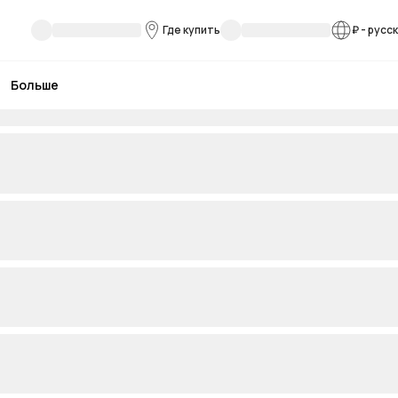
Где купить
₽
-
русс
Больше