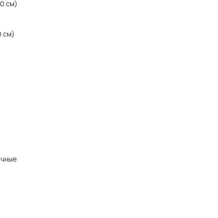
20 см)
0 см)
ичные