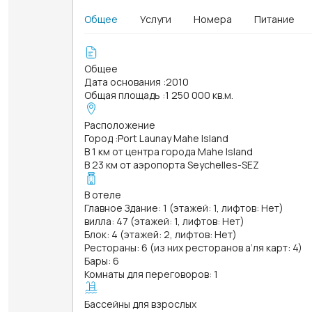
Общее
Услуги
Номера
Питание
Общее
Дата основания
:
2010
Общая площадь
:
1 250 000 кв.м.
Расположение
Город
:
Port Launay Mahe Island
В 1 км от центра города Mahe Island
В 23 км от аэропорта Seychelles-SEZ
В отеле
Главное Здание: 1 (этажей: 1, лифтов: Нет)
вилла: 47 (этажей: 1, лифтов: Нет)
Блок: 4 (этажей: 2, лифтов: Нет)
Рестораны: 6 (из них ресторанов а’ля карт: 4)
Бары: 6
Комнаты для переговоров: 1
Бассейны для взрослых