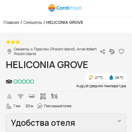
/
/
Главная
Сейшелы
HELICONIA GROVE
1/10
Сейшелы, о. Праслин (Praslin Island), Anse Volbert
Praslin Island
HELICONIA GROVE
27 °C
28 °C
August средняя температура
7 км
20 м
Песчаный пляж
Удобства отеля