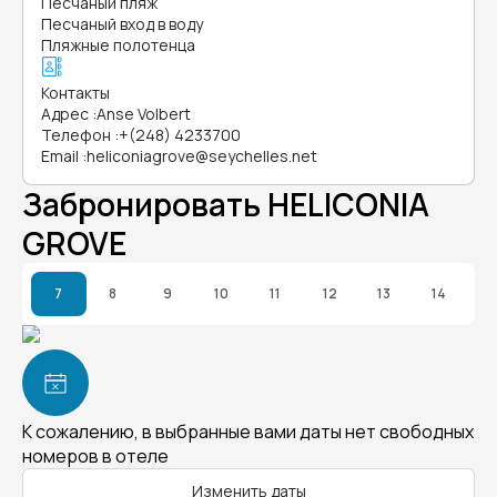
Песчаный пляж
Песчаный вход в воду
Пляжные полотенца
Контакты
Адрес
:
Anse Volbert
Телефон
:
+(248) 4233700
Email
:
heliconiagrove@seychelles.net
Забронировать HELICONIA
GROVE
7
8
9
10
11
12
13
14
К сожалению, в выбранные вами даты нет свободных
номеров в отеле
Изменить даты