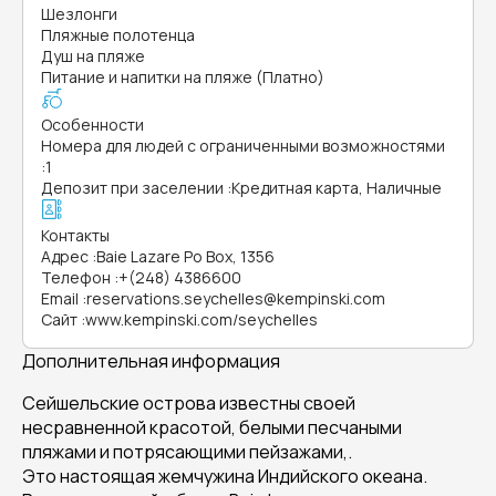
Шезлонги
Пляжные полотенца
Душ на пляже
Питание и напитки на пляже (Платно)
Особенности
Номера для людей с ограниченными возможностями
:
1
Депозит при заселении
:
Кредитная карта, Наличные
Контакты
Адрес
:
Baie Lazare Po Box, 1356
Телефон
:
+(248) 4386600
Email
:
reservations.seychelles@kempinski.com
Сайт
:
www.kempinski.com/seychelles
Дополнительная информация
Сейшельские острова известны своей
несравненной красотой, белыми песчаными
пляжами и потрясающими пейзажами,.
Это настоящая жемчужина Индийского океана.