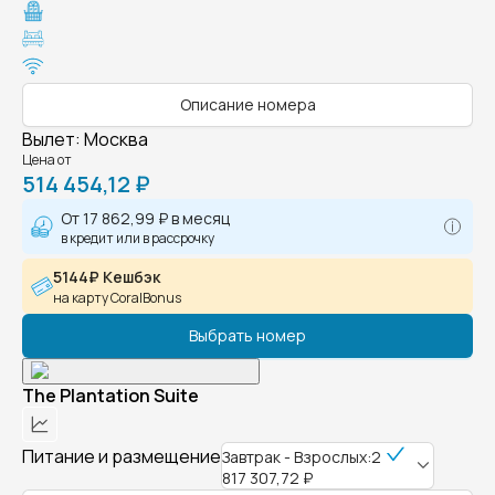
Описание номера
Вылет
:
Москва
Цена от
514 454,12 ₽
От
17 862,99 ₽
в месяц
в кредит или в рассрочку
5144₽ Кешбэк
на карту CoralBonus
Выбрать номер
The Plantation Suite
Питание и размещение
Завтрак - Взрослых:2
817 307,72 ₽