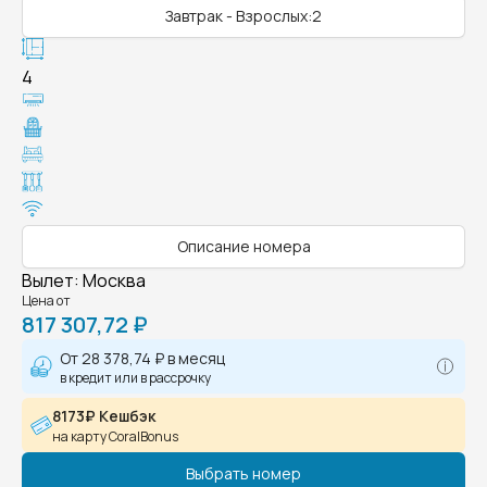
Завтрак - Взрослых:2
4
Описание номера
Вылет
:
Москва
Цена от
817 307,72 ₽
От
28 378,74 ₽
в месяц
в кредит или в рассрочку
8173₽ Кешбэк
на карту CoralBonus
Выбрать номер