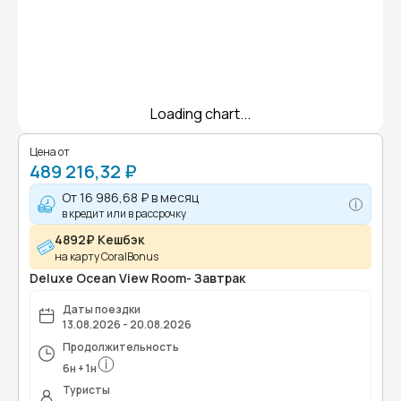
Loading chart...
Цена от
489 216,32 ₽
От
16 986,68 ₽
в месяц
в кредит или в рассрочку
4892₽ Кешбэк
на карту CoralBonus
Deluxe Ocean View Room- Завтрак
Даты поездки
13.08.2026 - 20.08.2026
Продолжительность
6
н
+
1
н
Туристы