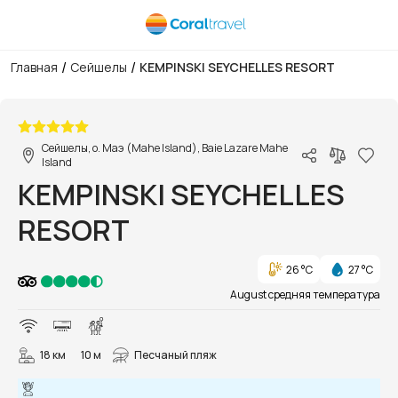
/
/
Главная
Сейшелы
KEMPINSKI SEYCHELLES RESORT
1/83
Сейшелы, о. Маэ (Mahe Island), Baie Lazare Mahe
Island
KEMPINSKI SEYCHELLES
RESORT
26 °C
27 °C
August средняя температура
18 км
10 м
Песчаный пляж