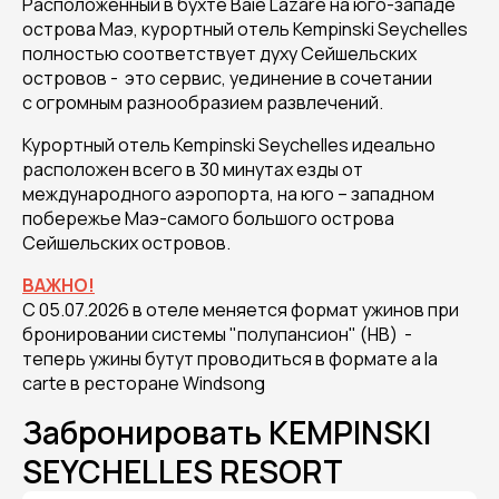
Расположенный в бухте Baie Lazare на юго-западе
острова Маэ, курортный отель Kempinski Seychelles
полностью соответствует духу Сейшельских
островов - это сервис, уединение в сочетании
с огромным разнообразием развлечений.
Курортный отель Kempinski Seychelles идеально
расположен всего в 30 минутах езды от
международного аэропорта, на юго – западном
побережье Маэ-самого большого острова
Сейшельских островов.
ВАЖНО!
С 05.07.2026 в отеле меняется формат ужинов при
бронировании системы "полупансион" (HB) -
теперь ужины бутут проводиться в формате a la
carte в ресторане Windsong
Забронировать KEMPINSKI
SEYCHELLES RESORT