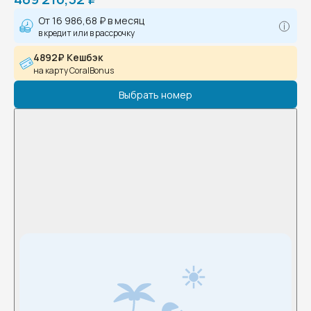
От
16 986,68 ₽
в месяц
в кредит или в рассрочку
4892₽ Кешбэк
на карту CoralBonus
Выбрать номер