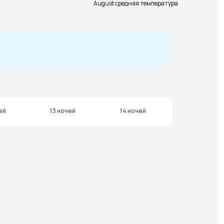
August средняя температура
ей
13 ночей
14 ночей