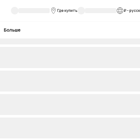
Где купить
₽
-
русс
Больше