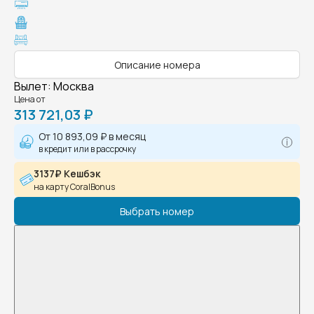
Описание номера
Вылет
:
Москва
Цена от
313 721,03 ₽
От
10 893,09 ₽
в месяц
в кредит или в рассрочку
3137₽ Кешбэк
на карту CoralBonus
Выбрать номер