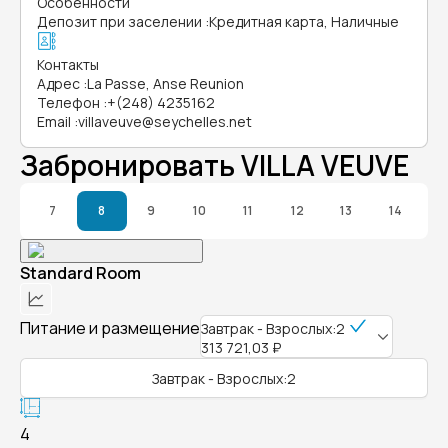
Особенности
Депозит при заселении
:
Кредитная карта, Наличные
Контакты
Адрес
:
La Passe, Anse Reunion
Телефон
:
+(248) 4235162
Email
:
villaveuve@seychelles.net
Забронировать VILLA VEUVE
7
8
9
10
11
12
13
14
Standard Room
Питание и размещение
Завтрак - Взрослых:2
313 721,03 ₽
Завтрак - Взрослых:2
4