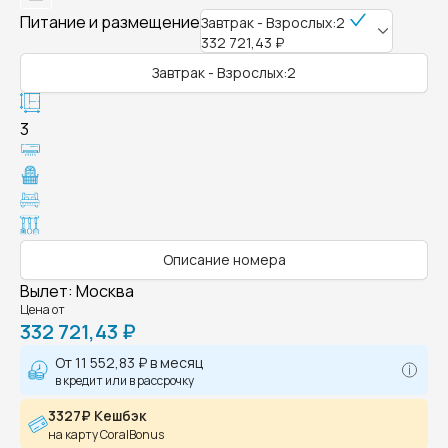
Питание и размещение
Завтрак - Взрослых:2
332 721,43 ₽
Завтрак - Взрослых:2
3
Описание номера
Вылет
:
Москва
Цена от
332 721,43 ₽
От
11 552,83 ₽
в месяц
в кредит или в рассрочку
3327₽ Кешбэк
на карту CoralBonus