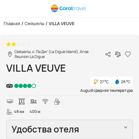
/
/
Главная
Сейшелы
VILLA VEUVE
1/16
Сейшелы, о. Ла Диг (La Digue Island), Anse
Reunion La Digue
VILLA VEUVE
27 °C
28 °C
August средняя температура
48 км
400 м
Удобства отеля