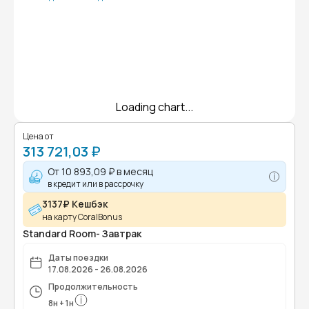
Loading chart...
Цена от
313 721,03 ₽
От
10 893,09 ₽
в месяц
в кредит или в рассрочку
3137₽ Кешбэк
на карту CoralBonus
Standard Room- Завтрак
Даты поездки
17.08.2026 - 26.08.2026
Продолжительность
8
н
+
1
н