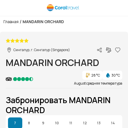
/
Главная
MANDARIN ORCHARD
1/1
Сингапур, г. Сингапур (Singapore)
MANDARIN ORCHARD
28 °C
30 °C
August средняя температура
Забронировать MANDARIN
ORCHARD
7
8
9
10
11
12
13
14