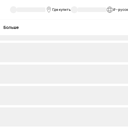
Где купить
₽
-
русс
Больше