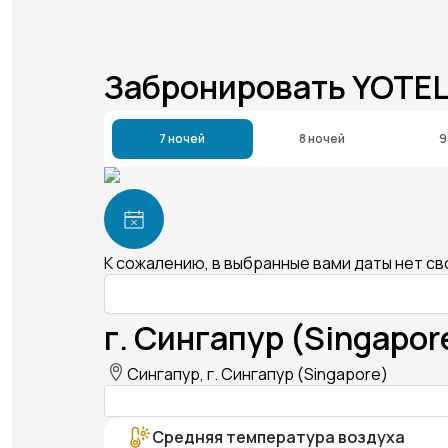
Забронировать YOTE
7 ночей
8 ночей
9
К сожалению, в выбранные вами даты нет с
г. Сингапур (Singapor
Сингапур, г. Сингапур (Singapore)
Средняя температура воздуха