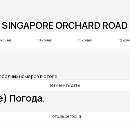
L SINGAPORE ORCHARD ROAD 
 ночей
10 ночей
11 ночей
12 ноч
вободных номеров в отеле
Изменить даты
e) Погода.
Погода сегодня