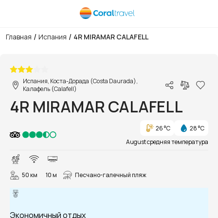
/
/
Главная
Испания
4R MIRAMAR CALAFELL
1/25
Испания, Коста-Дорада (Costa Daurada),
Калафель (Calafell)
4R MIRAMAR CALAFELL
26 °C
28 °C
August средняя температура
50 км
10 м
Песчано-галечный пляж
Экономичный отдых