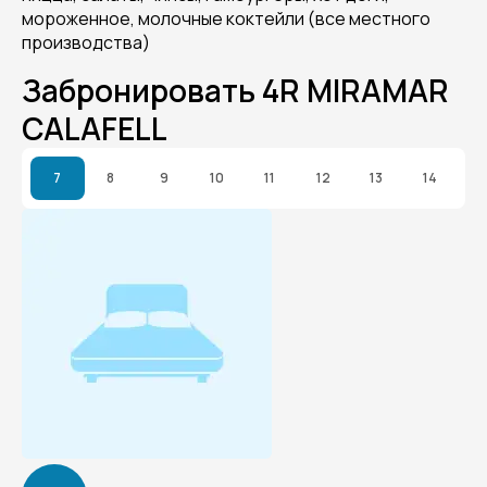
мороженное, молочные коктейли (все местного
производства)
Забронировать 4R MIRAMAR
CALAFELL
7
8
9
10
11
12
13
14