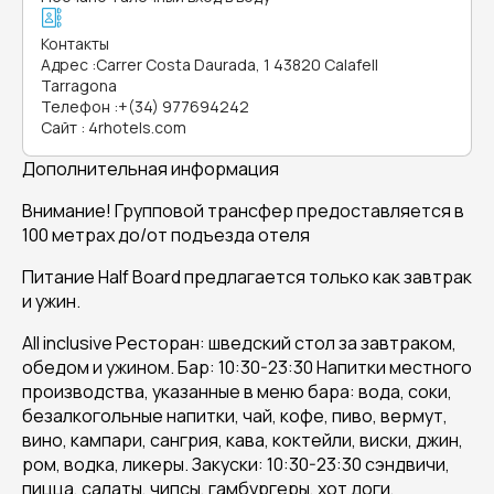
Контакты
Адрес
:
Carrer Costa Daurada, 1 43820 Calafell
Tarragona
Телефон
:
+(34) 977694242
Сайт
:
4rhotels.com
Дополнительная информация
Внимание! Групповой трансфер предоставляется в
100 метрах до/от подъезда отеля
Питание Half Board предлагается только как завтрак
и ужин.
All inclusive Ресторан: шведский стол за завтраком,
обедом и ужином. Бар: 10:30-23:30 Напитки местного
производства, указанные в меню бара: вода, соки,
безалкогольные напитки, чай, кофе, пиво, вермут,
вино, кампари, сангрия, кава, коктейли, виски, джин,
ром, водка, ликеры. Закуски: 10:30-23:30 сэндвичи,
пицца, салаты, чипсы, гамбургеры, хот доги,