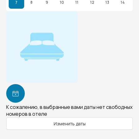
7
8
9
10
11
12
13
14
К сожалению, в выбранные вами даты нет свободных
номеров в отеле
Изменить даты