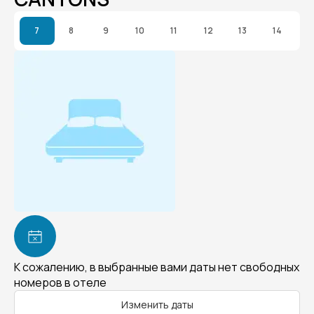
7
8
9
10
11
12
13
14
К сожалению, в выбранные вами даты нет свободных
номеров в отеле
Изменить даты