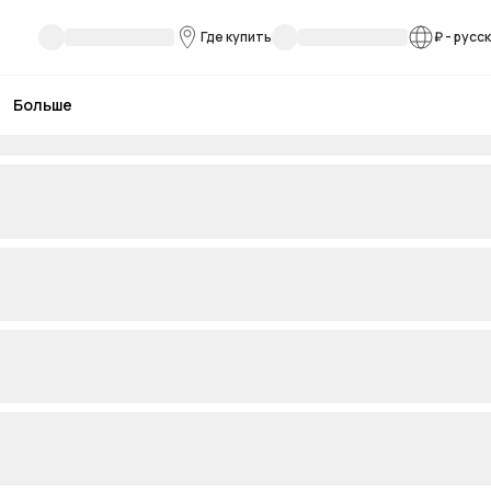
Где купить
₽
-
русс
Больше