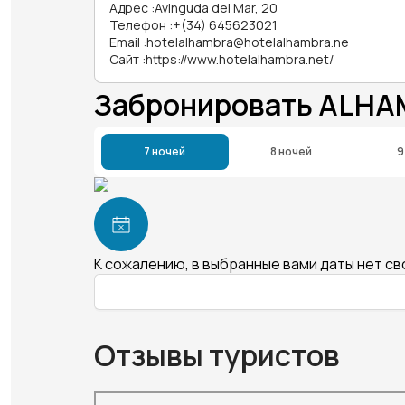
Адрес
:
Avinguda del Mar, 20
Телефон
:
+(34) 645623021
Email
:
hotelalhambra@hotelalhambra.ne
Сайт
:
https://www.hotelalhambra.net/
Забронировать ALHA
7 ночей
8 ночей
9
К сожалению, в выбранные вами даты нет с
Отзывы туристов