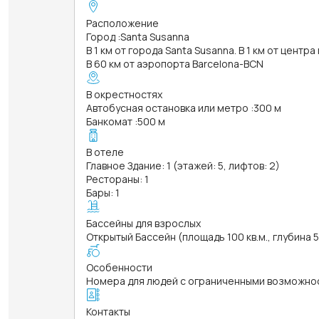
Расположение
Город
:
Santa Susanna
В 1 км от города Santa Susanna. В 1 км от центр
В 60 км от аэропорта Barcelona-BCN
В окрестностях
Автобусная остановка или метро
:
300 м
Банкомат
:
500 м
В отеле
Главное Здание: 1 (этажей: 5, лифтов: 2)
Рестораны: 1
Бары: 1
Бассейны для взрослых
Открытый Бассейн (площадь 100 кв.м., глубина 
Особенности
Номера для людей с ограниченными возможно
Контакты