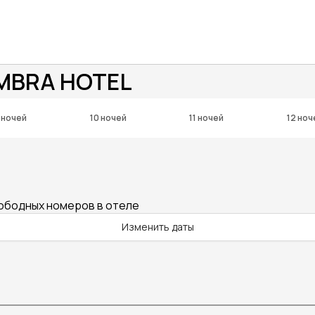
MBRA HOTEL
 ночей
10 ночей
11 ночей
12 ноч
вободных номеров в отеле
Изменить даты