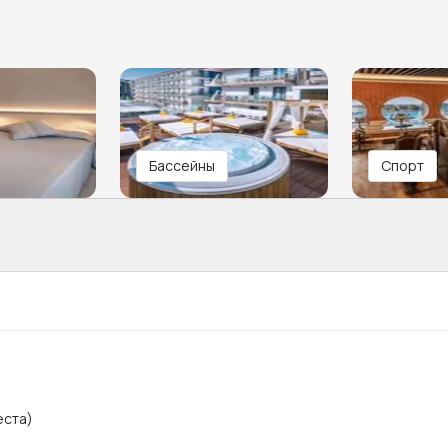
Бассейны
Спорт
еста)