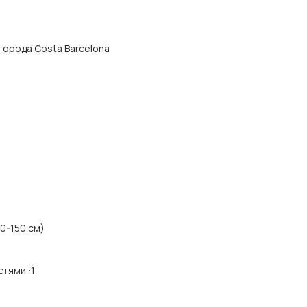
а города Costa Barcelona
50-150 см)
стями
:
1