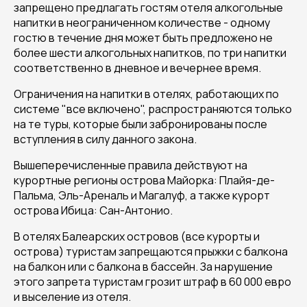
запрещено предлагать гостям отеля алкогольные
напитки в неограниченном количестве - одному
гостю в течение дня может быть предложено не
более шести алкогольных напитков, по три напитки
соответственно в дневное и вечернее время.
Ограничения на напитки в отелях, работающих по
системе "все включено", распространяются только
на те туры, которые были забронированы после
вступления в силу данного закона.
Вышеперечисленные правила действуют на
курортные регионы острова Майорка: Плайя-де-
Пальма, Эль-Ареналь и Магалуф, а также курорт
острова Ибица: Сан-Антонио.
В отелях Балеарских островов (все курорты и
острова) туристам запрещаются прыжки с балкона
на балкон или с балкона в бассейн. За нарушение
этого запрета туристам грозит штраф в 60 000 евро
и выселение из отеля.