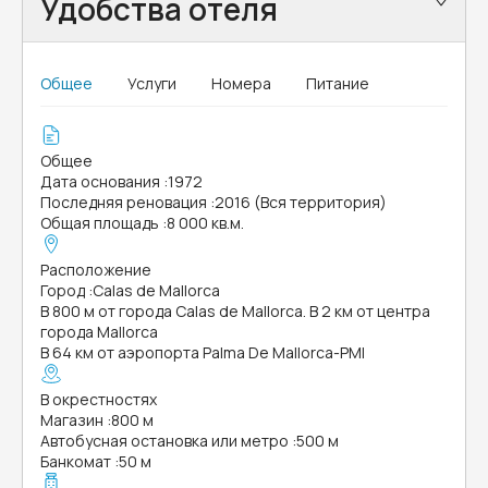
Удобства отеля
Общее
Услуги
Номера
Питание
Общее
Дата основания
:
1972
Последняя реновация
:
2016 (Вся территория)
Общая площадь
:
8 000 кв.м.
Расположение
Город
:
Calas de Mallorca
В 800 м от города Calas de Mallorca. В 2 км от центра
города Mallorca
В 64 км от аэропорта Palma De Mallorca-PMI
В окрестностях
Магазин
:
800 м
Автобусная остановка или метро
:
500 м
Банкомат
:
50 м