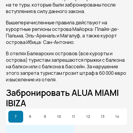
на те туры, которые были забронированы после
вступления в силу данного закона.
Вышеперечисленные правила действуют на
курортные регионы острова Майорка: Плайя-де-
Пальма, Эль-Ареналь и Магалуф, а также курорт
острова Ибица: Сан-Антонио.
В отелях Балеарских островов (все курорты и
острова) туристам запрещаются прыжки с балкона
на балкон или с балкона в бассейн. За нарушение
этого запрета туристам грозит штраф в 60 000 евро
и выселение из отеля.
Забронировать ALUA MIAMI
IBIZA
7
8
9
10
11
12
13
14