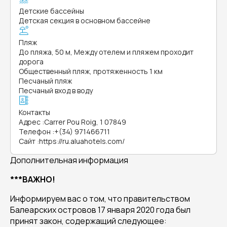
Детские бассейны
Детская секция в основном бассейне
Пляж
До пляжа, 50 м, Между отелем и пляжем проходит
дорога
Общественный пляж, протяженность 1 км
Песчаный пляж
Песчаный вход в воду
Контакты
Адрес
:
Carrer Pou Roig, 1 07849
Телефон
:
+(34) 971466711
Сайт
:
https://ru.aluahotels.com/
Дополнительная информация
***ВАЖНО!
Информируем вас о том, что правительством
Балеарских островов 17 января 2020 года был
принят закон, содержащий следующее: