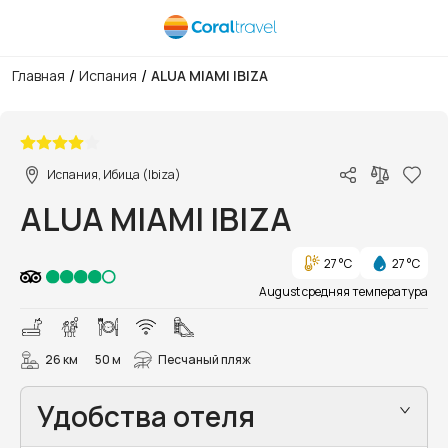
/
/
Главная
Испания
ALUA MIAMI IBIZA
1/29
Испания, Ибица (Ibiza)
ALUA MIAMI IBIZA
27 °C
27 °C
August средняя температура
26 км
50 м
Песчаный пляж
Удобства отеля