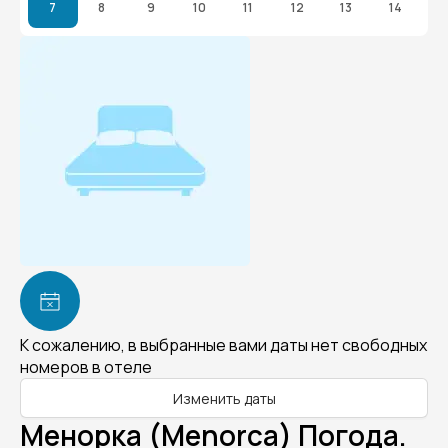
7
8
9
10
11
12
13
14
К сожалению, в выбранные вами даты нет свободных
номеров в отеле
Изменить даты
Менорка (Menorca) Погода.