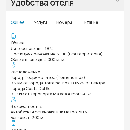
Удобства отеля
Общее
Услуги
Номера
Питание
Общее
Дата основания
:
1973
Последняя реновация
:
2018 (Вся территория)
Общая площадь
:
3 000 кв.м.
Расположение
Город
:
Торремолинос (Torremolinos)
В 2 км от города Torremolinos. В 16 км от центра
города Costa Del Sol
В 12 км от аэропорта Malaga Airport-AGP
В окрестностях
Автобусная остановка или метро
:
50 м
Банкомат
:
200 м
В отеле