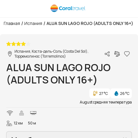
/
/
Главная
Испания
ALUA SUN LAGO ROJO (ADULTS ONLY 16+)
1/18
Испания, Коста-дель-Соль (Costa Del Sol),
Торремолинос (Torremolinos)
ALUA SUN LAGO ROJO
(ADULTS ONLY 16+)
27 °C
26 °C
August средняя температура
12 км
50 м