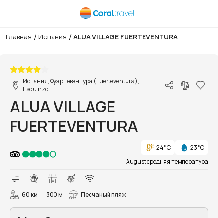
/
/
Главная
Испания
ALUA VILLAGE FUERTEVENTURA
1/43
Испания, Фуэртевентура (Fuerteventura),
Esquinzo
ALUA VILLAGE
FUERTEVENTURA
24 °C
23 °C
August средняя температура
60 км
300 м
Песчаный пляж