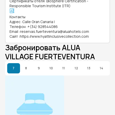
Сертификаты отеля
:
Biosphere Certification -
Responsible Tourism Institute (ITR)
Контакты
Адрес
:
Calle Gran Canaria I
Телефон
:
+(34) 928544086
Email
:
reservas.fuerteventura@aluahotels.com
Сайт
:
https://www.hyattinclusivecollection.com
Забронировать ALUA
VILLAGE FUERTEVENTURA
7
8
9
10
11
12
13
14