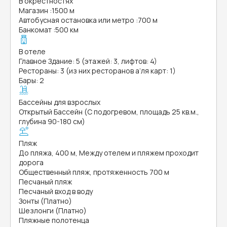
В окрестностях
Магазин
:
1500 м
Автобусная остановка или метро
:
700 м
Банкомат
:
500 км
В отеле
Главное Здание: 5 (этажей: 3, лифтов: 4)
Рестораны: 3 (из них ресторанов а’ля карт: 1)
Бары: 2
Бассейны для взрослых
Открытый Бассейн (С подогревом, площадь 25 кв.м.,
глубина 90-180 см)
Пляж
До пляжа, 400 м, Между отелем и пляжем проходит
дорога
Общественный пляж, протяженность 700 м
Песчаный пляж
Песчаный вход в воду
Зонты (Платно)
Шезлонги (Платно)
Пляжные полотенца