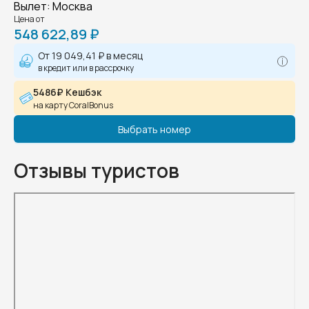
Вылет
:
Москва
Цена от
548 622,89 ₽
От
19 049,41 ₽
в месяц
в кредит или в рассрочку
5486₽ Кешбэк
на карту CoralBonus
Выбрать номер
Отзывы туристов