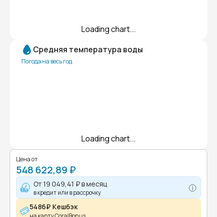
Loading chart...
Средняя температура воды
Погода на весь год
Loading chart...
Цена от
548 622,89 ₽
От
19 049,41 ₽
в месяц
в кредит или в рассрочку
5486₽ Кешбэк
на карту CoralBonus