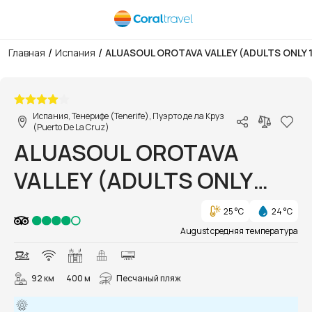
/
/
Главная
Испания
ALUASOUL OROTAVA VALLEY (ADULTS ONLY 
1/47
Испания, Тенерифе (Tenerife), Пуэрто де ла Круз
(Puerto De La Cruz)
ALUASOUL OROTAVA
VALLEY (ADULTS ONLY
16+)
25 °C
24 °C
August средняя температура
92 км
400 м
Песчаный пляж