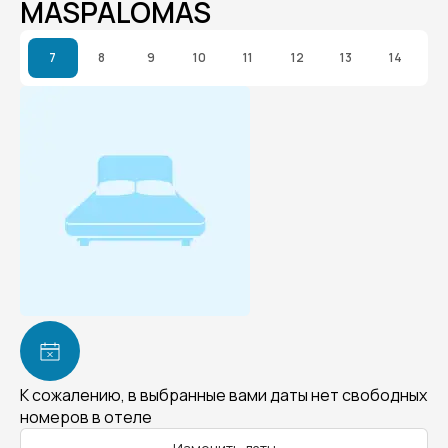
MASPALOMAS
7
8
9
10
11
12
13
14
К сожалению, в выбранные вами даты нет свободных
номеров в отеле