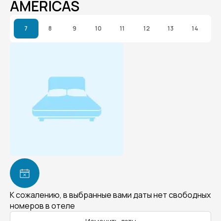
AMERICAS
7
8
9
10
11
12
13
14
К сожалению, в выбранные вами даты нет свободных
номеров в отеле