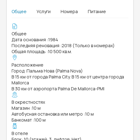
Общее
Услуги
Номера
Питание
Общее
Дата основания
:
1984
Последняя реновация
:
2018 (Только в номерах)
Общая площадь
:
10 500 кв.м.
Расположение
Город
:
Пальма Нова (Palma Nova)
В 15 км от города Palma City. В 15 км от центра города
Mallorca
В 30 км от аэропорта Palma De Mallorca-PMI
В окрестностях
Магазин
:
10 м
Автобусная остановка или метро
:
10 м
Банкомат
:
100 м
В отеле
Блок: 10 (этажей: 3, лифтов: Нет)