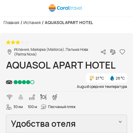
/
/
Главная
Испания
AQUASOL APART HOTEL
1/22
Испания, Майорка (Mallorca), Пальма Нова
(Palma Nova)
AQUASOL APART HOTEL
27 °C
28 °C
August средняя температура
30 км
100 м
Песчаный пляж
Удобства отеля