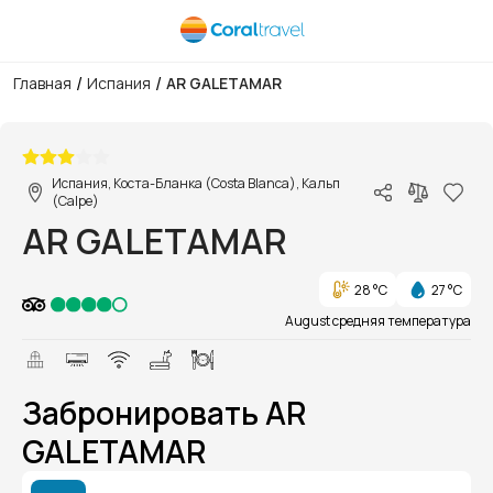
/
/
Главная
Испания
AR GALETAMAR
1/1
Испания, Коста-Бланка (Costa Blanca), Кальп
(Calpe)
AR GALETAMAR
28 °C
27 °C
August средняя температура
Забронировать AR
GALETAMAR