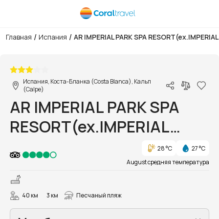
/
/
Главная
Испания
AR IMPERIAL PARK SPA RESORT(ex.IMPERIA
1/16
Испания, Коста-Бланка (Costa Blanca), Кальп
(Calpe)
AR IMPERIAL PARK SPA
RESORT(ex.IMPERIAL
PARK APTHOTEL)
28 °C
27 °C
August средняя температура
40 км
3 км
Песчаный пляж