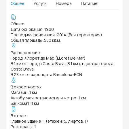
Общее
Услуги
Номера
Питание
Общее
Дата основания
:
1960
Последняя реновация
:
2014 (Вся территория)
Общая площадь
:
550 кв.м.
Расположение
Город
:
Ллорет де Мар (LLoret De Mar)
В 1 км от города Costa Brava. В 1 км от центра города
Costa Brava
В 28 км от аэропорта Barcelona-BCN
В окрестностях
Магазин
:
1 км
Автобусная остановка или метро
:
1 км
Банкомат
:
1 км
В отеле
Главное Здание: 1 (этажей: 5, лифтов: 1)
Рестораны: 1