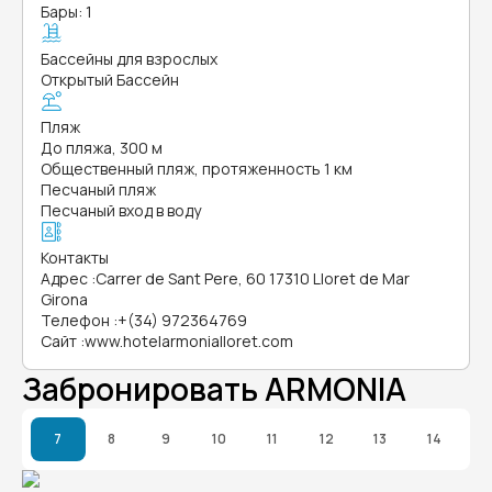
Бары: 1
Бассейны для взрослых
Открытый Бассейн
Пляж
До пляжа, 300 м
Общественный пляж, протяженность 1 км
Песчаный пляж
Песчаный вход в воду
Контакты
Адрес
:
Carrer de Sant Pere, 60 17310 Lloret de Mar
Girona
Телефон
:
+(34) 972364769
Сайт
:
www.hotelarmonialloret.com
Забронировать ARMONIA
7
8
9
10
11
12
13
14