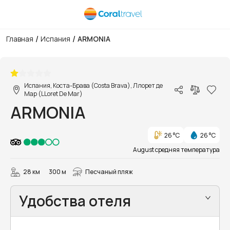
/
/
Главная
Испания
ARMONIA
1/10
Испания, Коста-Брава (Costa Brava), Ллорет де
Мар (LLoret De Mar)
ARMONIA
26 °C
26 °C
August средняя температура
28 км
300 м
Песчаный пляж
Удобства отеля